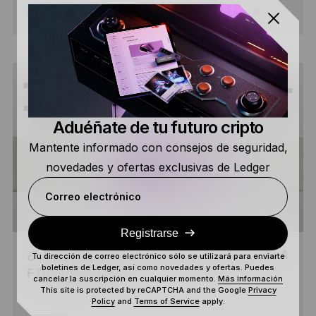
6 MIN
MEDIO
LEER
Aduéñate de tu futuro cripto
Mantente informado con consejos de seguridad,
novedades y ofertas exclusivas de Ledger
Correo electrónico
Registrarse
¿LA MAYOR DEBILIDAD DE LAS CRIPTO? LA
Tu dirección de correo electrónico sólo se utilizará para enviarte
boletines de Ledger, así como novedades y ofertas. Puedes
FIRMA A CIEGAS
cancelar la suscripción en cualquier momento.
Más información
This site is protected by reCAPTCHA and the Google
Privacy
Policy
and
Terms of Service
apply.