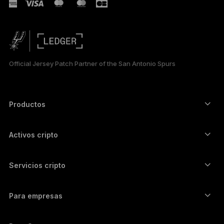
РУССКИЙ
简体中文
日本語
Official Jersey Patch Partner of the San Antonio Spurs
한국어
العربية
Productos
ภาษาไทย
Signers con pantalla táctil segura
Hardware Wallet
Activos cripto
Billetera para Bitcoin
Ledger Nano Gen5
Billetera para Ethereum
Ledger Stax
Servicios cripto
Precios cripto
Billetera para Solana
Ledger Flex
Compra cripto
Billetera para Cardano
Ledger Nano Classics
Para empresas
Ledger Enterprise Solutions
Participación con cripto
Billetera para XRP
Compara nuestros dispositivos