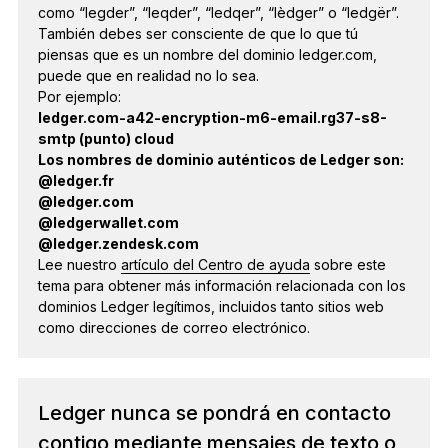
como “legder”, “leqder”, “ledqer”, “lèdger” o “ledgёr”.
También debes ser consciente de que lo que tú
piensas que es un nombre del dominio ledger.com,
puede que en realidad no lo sea.
Por ejemplo:
ledger.com-a42-encryption-m6-email.rg37-s8-
smtp (punto) cloud
Los nombres de dominio auténticos de Ledger son:
@ledger.fr
@ledger.com
@ledgerwallet.com
@ledger.zendesk.com
Lee nuestro
artículo del Centro de ayuda
sobre este
tema para obtener más información relacionada con los
dominios Ledger legítimos, incluidos tanto sitios web
como direcciones de correo electrónico.
Ledger nunca se pondrá en contacto
contigo mediante mensajes de texto o