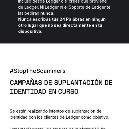
Incluso desde Ledger o si crees que proviene
Ledger Flex
de Ledger. Ni Ledger ni el Soporte de Ledger te
El nuevo estándar
las pedirán
nunca
.
Nunca escribas tus 24 Palabras en ningún
otro lugar que no sea directamente en tu
Ledger Nano
Gen5
dispositivo
.
Tan única como tú
COLORES NUEVOS
Ledger Nano
Clásicos
Protección de respaldo fiable
#StopTheScammers
CAMPAÑAS DE SUPLANTACIÓN DE
IDENTIDAD EN CURSO
Ver todas
Se están realizando intentos de suplantación de
Billeteras de hardware
identidad con los clientes de Ledger como objetivo.
Paquetes y packs