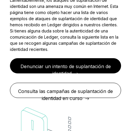
Lamentablemente, los ataques de suplantación de
Accesorios
identidad son una amenaza muy común en Internet. Esta
página tiene como objeto hacer una lista de varios
Soluciones de Recuperación
ejemplos de ataques de suplantación de identidad que
Ediciones limitadas
hemos recibido en Ledger dirigidos a nuestros clientes.
Si tienes alguna duda sobre la autenticidad de una
Ver todos los productos
comunicación de Ledger, consulta la siguiente lista en la
que se recogen algunas campañas de suplantación de
identidad recientes.
Comparar signers Ledger
Denunciar un intento de suplantación de
identidad
Consulta las campañas de suplantación de
identidad en curso