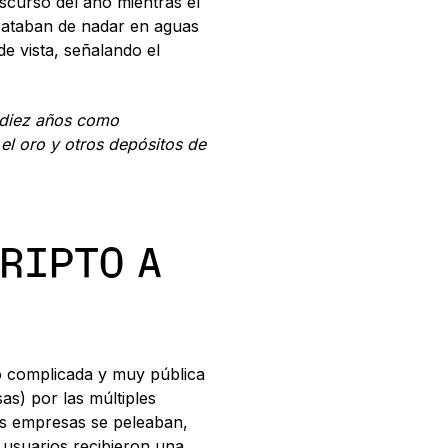
nscurso del año mientras el
trataban de nadar en aguas
de vista, señalando el
s diez años como
 el oro y otros depósitos de
CRIPTO A
o complicada y muy pública
as) por las múltiples
las empresas se peleaban,
 usuarios recibieron una