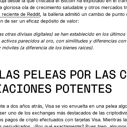
a desde la que criticaba el Bitcoin ha explotado en el tra
 gloriosa ola de crecimiento saludable y otros mercados 
 reciente de Reddit
, la ballena admitió un cambio de punto 
in de ser un eficaz depósito de valor:
s otras divisas digitales) se han establecido en los último
e activos parecidos al oro, con similitudes y diferencias con
 móviles (a diferencia de los bienes raíces).
LAS PELEAS POR LAS 
IACIONES POTENTES
 a dos años atrás, Visa se vio envuelta en una pelea alg
ser uno de los exchanges más destacados de las criptodivis
os pagos de cripto efectuados con tarjetas Visa. Mientras 
s perjudicados. ¿Por qué exactamente? Pues bien, algunos