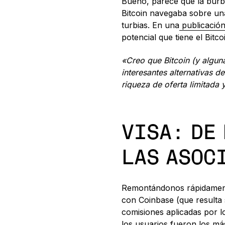
Bueno, parece que la burbuj
Bitcoin navegaba sobre una
turbias. En una
publicación
potencial que tiene el Bitco
«Creo que Bitcoin (y alguna
interesantes alternativas d
riqueza de oferta limitada y
VISA: DE 
LAS ASOC
Remontándonos rápidamente
con Coinbase (que resulta 
comisiones aplicadas por l
los usuarios fueron los má