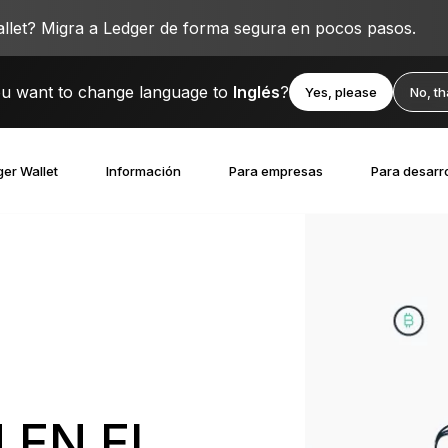
llet? Migra a Ledger de forma segura en pocos pasos.
u want to change language to
Inglés
?
Yes, please
No, t
er Wallet
Información
Para empresas
Para desarr
 EN EL