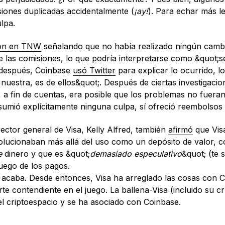
iones duplicadas accidentalmente (
¡ay!
). Para echar más l
lpa.
ión en TNW
señalando que no había realizado ningún cambi
e las comisiones, lo que podría interpretarse como &quot;
 después, Coinbase
usó Twitter
para explicar lo ocurrido, l
nuestra, es de ellos&quot;. Después de ciertas investigacio
, a fin de cuentas, era posible que los problemas no fuer
sumió explícitamente ninguna culpa, sí ofreció reembolsos 
ector general de Visa, Kelly Alfred, también
afirmó
que Visa
 evolucionaban más allá del uso como un depósito de valor, 
e
dinero y que es &quot;
demasiado especulativo
&quot; (te 
juego de los pagos.
n acaba. Desde entonces, Visa ha arreglado las cosas con 
e contendiente en el juego. La ballena-Visa (incluido su crí
el criptoespacio y se ha asociado con Coinbase.