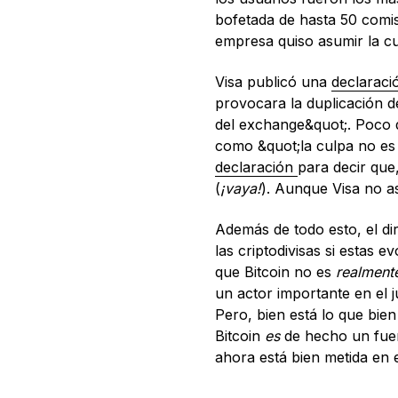
bofetada de hasta 50 comis
empresa quiso asumir la cu
Visa publicó una
declarac
provocara la duplicación d
del exchange&quot;. Poco
como &quot;la culpa no es 
declaración
para decir que
(
¡vaya!
). Aunque Visa no a
Además de todo esto, el dir
las criptodivisas si estas
que Bitcoin no es
realment
un actor importante en el 
Pero, bien está lo que bie
Bitcoin
es
de hecho un fuert
ahora está bien metida en 