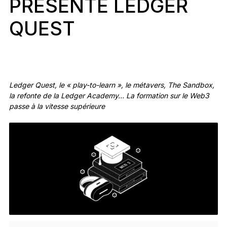
PRÉSENTE LEDGER
Accessoires
QUEST
Solutions de récupération
Éditions limitées
Voir tout
Ledger Quest, le « play-to-learn », le métavers, The Sandbox,
la refonte de la Ledger Academy… La formation sur le Web3
Comparer les signers Ledger
passe à la vitesse supérieure