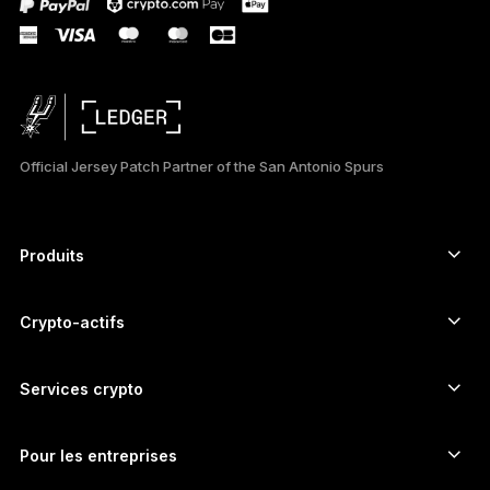
DEUTSCH
ESPAÑOL
РУССКИЙ
Official Jersey Patch Partner of the San Antonio Spurs
简体中文
日本語
Produits
Signers à écran tactile sécurisé
한국어
Hardware Wallet
Crypto-actifs
العربية
Wallet Bitcoin
Ledger Nano Gen5
Wallet Ethereum
Ledger Stax
Services crypto
Prix des cryptos
Wallet Solana
Ledger Flex
Achetez des cryptos
Wallet Cardano
Ledger Nano Classics
Pour les entreprises
Ledger Enterprise Solutions
Staking de cryptos
Wallet XRP
Comparer nos appareils