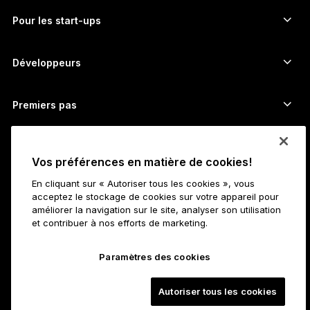
Échangez des cryptos
Wallet Monero
Bundles
Pour les start-ups
Fonds Ledger Cathay Capital
Wallet USDT
Accessoires
Découvrir tous les actifs
Tous les produits
Développeurs
Portail Développeurs ​
Application Ledger Wallet
Premiers pas
Démarrer avec Ledger
Wallets et services compatibles
Voir aussi
Vos préférences en matière de cookies!
Assistance
Comment acheter des bitcoins
En cliquant sur « Autoriser tous les cookies », vous
Programme Bounty
Hardware wallet Bitcoin
Carrières
acceptez le stockage de cookies sur votre appareil pour
Travailler chez Ledger
Dossier média de Ledger
améliorer la navigation sur le site, analyser son utilisation
et contribuer à nos efforts de marketing.
Toutes les offres d’emploi
Affiliés
À propos
Notre vision
Statut
Paramètres des cookies
Ledger Academy
Développeurs
Informations légales
Mentions légales
Autoriser tous les cookies
L’entreprise
Partenaires