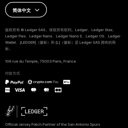
简体中文
ENGLISH
版权所有 © Ledger SAS。保留所有权利。Ledger、Ledger Stax、
Ledger Flex、Ledger Nano、Ledger Nano S、Ledger OS、Ledger
FRANÇAIS
Wallet、[LEDGER]（徽标）和 [L]（徽标）是 Ledger SAS 拥有的商
标。
TÜRKÇE
106 rue du Temple, 75003 Paris, France
DEUTSCH
付款方式
PORTUGUÊS
ESPAÑOL
РУССКИЙ
日本語
Official Jersey Patch Partner of the San Antonio Spurs