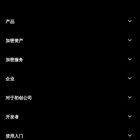
한국어
العربية
产品
ภาษาไทย
安全触摸屏签署设备
硬件钱包
加密资产
比特币钱包
Ledger Nano Gen5
以太坊钱包
Ledger Stax
加密服务
加密货币价格
索拉纳钱包
Ledger Flex
购买加密货币
卡尔达诺钱包
Ledger Nano Classics
企业
Ledger 企业解决方案
加密货币权益质押
瑞波币钱包
比较我们的设备
互换加密货币
门罗币钱包
捆绑销售
对于初创公司
来自 Ledger Cathay Capital 的资金
泰达币钱包
配件
查看所有资产
所有产品
开发者
开发者门户
Ledger Wallet 应用程序
使用入门