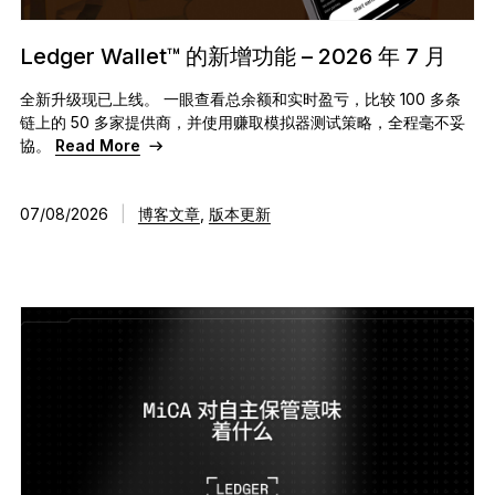
开创行业新标准
Ledger Wallet™ 的新增功能 – 2026 年 7 月
Ledger Nano
Gen5
全新升级现已上线。 一眼查看总余额和实时盈亏，比较 100 多条
独一份定制
链上的 50 多家提供商，并使用赚取模拟器测试策略，全程毫不妥
全新色彩
協。
Read More
Ledger Nano
经典款
07/08/2026
|
博客文章
,
版本更新
可靠的备份保护
选购所有商品
硬件钱包
捆绑销售和套装
配件