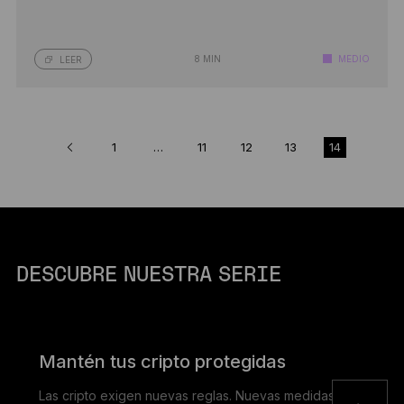
8 MIN
MEDIO
LEER
1
…
11
12
13
14
DESCUBRE NUESTRA SERIE
Mantén tus cripto protegidas
Las cripto exigen nuevas reglas. Nuevas medidas de