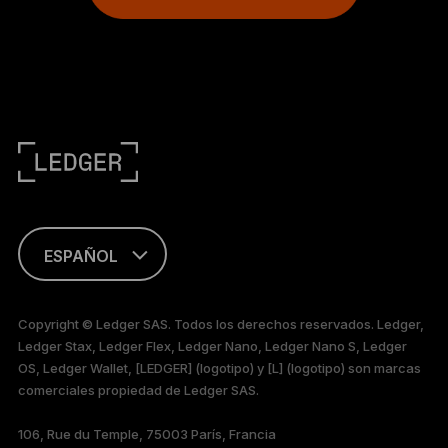
ESPAÑOL
ENGLISH
Copyright © Ledger SAS. Todos los derechos reservados. Ledger,
Ledger Stax, Ledger Flex, Ledger Nano, Ledger Nano S, Ledger
FRANÇAIS
OS, Ledger Wallet, [LEDGER] (logotipo) y [L] (logotipo) son marcas
comerciales propiedad de Ledger SAS.
TÜRKÇE
106, Rue du Temple, 75003 París, Francia
DEUTSCH