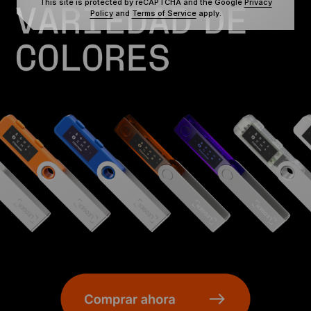
This site is protected by reCAPTCHA and the Google
Privacy
Policy
and
Terms of Service
apply.