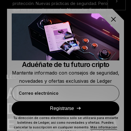
protección. Nuevas prácticas de seguridad. Pero nada
que no se pueda aprender. Ni enseñar. En estos
videotutoriales conocerás a Ian Rogers, director de
Experiencia del cliente de Ledger, y estarás en el lado
seguro de las cripto.
Ver más
Aduéñate de tu futuro cripto
Mantente informado con consejos de seguridad,
novedades y ofertas exclusivas de Ledger
Correo electrónico
Registrarse
Tu dirección de correo electrónico sólo se utilizará para enviarte
boletines de Ledger, así como novedades y ofertas. Puedes
cancelar la suscripción en cualquier momento.
Más información