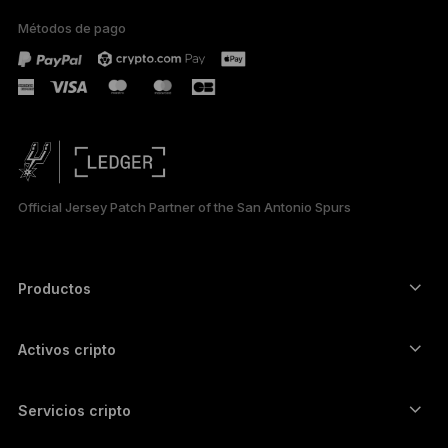
Métodos de pago
PORTUGUÊS
РУССКИЙ
简体中文
日本語
Official Jersey Patch Partner of the San Antonio Spurs
한국어
العربية
Productos
ภาษาไทย
Signers con pantalla táctil segura
Hardware Wallet
Activos cripto
Billetera para Bitcoin
Ledger Nano Gen5
Billetera para Ethereum
Ledger Stax
Servicios cripto
Precios cripto
Billetera para Solana
Ledger Flex