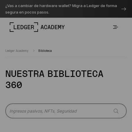
¿Vas a cambiar de hardware wallet? Migra a Ledger de forma
segura en pocos pasos.
Ledger Academy
Biblioteca
NUESTRA BIBLIOTECA
360