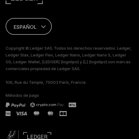
ESPAÑOL
FRANÇAIS
Copyright © Ledger SAS. Todos los derechos reservados. Ledger,
Ledger Stax, Ledger Flex, Ledger Nano, Ledger Nano S, Ledger
TÜRKÇE
OS, Ledger Wallet, [LEDGER] (logotipo) y [L] (logotipo) son marcas
comerciales propiedad de Ledger SAS.
DEUTSCH
106, Rue du Temple, 75003 París, Francia
PORTUGUÊS
Métodos de pago
РУССКИЙ
简体中文
日本語