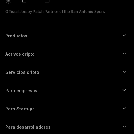
한국어
Official Jersey Patch Partner of the San Antonio Spurs
العربية
Productos
Signers con pantalla táctil segura
Hardware Wallet
Activos cripto
Billetera para Bitcoin
Ledger Nano Gen5
Billetera para Ethereum
Ledger Stax
Servicios cripto
Precios cripto
Billetera para Solana
Ledger Flex
Compra cripto
Billetera para Cardano
Ledger Nano Classics
Para empresas
Ledger Enterprise Solutions
Participación con cripto
Billetera para XRP
Compara nuestros dispositivos
Permuta tus cripto
Billetera para Monero
Paquetes
Para Startups
Financiación de Ledger Cathay Capital
Billetera para USDT
Accesorios
Ver todos los activos
Todos los productos
Para desarrolladores