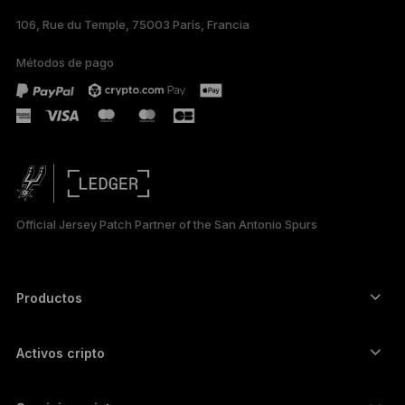
106, Rue du Temple, 75003 París, Francia
DEUTSCH
Métodos de pago
PORTUGUÊS
РУССКИЙ
简体中文
日本語
Official Jersey Patch Partner of the San Antonio Spurs
한국어
العربية
Productos
Signers con pantalla táctil segura
Hardware Wallet
Activos cripto
Billetera para Bitcoin
Ledger Nano Gen5
Billetera para Ethereum
Ledger Stax