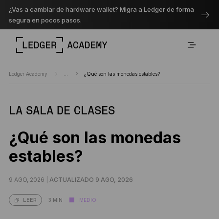
¿Vas a cambiar de hardware wallet? Migra a Ledger de forma
segura en pocos pasos.
Ledger Academy
...
¿Qué son las monedas estables?
LA SALA DE CLASES
¿Qué son las monedas
estables?
9 AGO, 2026 |
ACTUALIZADO 9 AGO, 2026
3 MIN
MEDIO
LEER