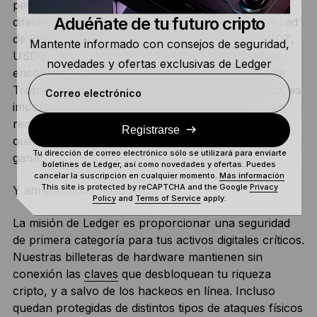
pertenecen a una criptodivisa diferente. Con
Aduéñate de tu futuro cripto
diferencia, la mayoría de ellas se encuentra en la red
de Ethereum (es decir, tokens ERC-20, como USDT,
Mantente informado con consejos de seguridad,
USDC, DAI o TrueUSD), pero también se pueden
novedades y ofertas exclusivas de Ledger
encontrar en otras, como la cadena de bloques de
Tron (es decir, tokens TRC-20). En cualquier caso, es
Correo electrónico
importante mantener las monedas estables a buen
recaudo y fuera del alcance de cualquier persona
Registrarse
que quiera robar el dinero que tanto te ha costado
Tu dirección de correo electrónico sólo se utilizará para enviarte
ganar.
boletines de Ledger, así como novedades y ofertas. Puedes
cancelar la suscripción en cualquier momento.
Más información
This site is protected by reCAPTCHA and the Google
Privacy
Y ahí entramos nosotros.
Policy
and
Terms of Service
apply.
La misión de Ledger es proporcionar una seguridad
de primera categoría para tus activos digitales críticos.
Nuestras billeteras de hardware mantienen sin
conexión las
claves
que desbloquean tu riqueza
cripto, y a salvo de los hackeos en línea. Incluso
quedan protegidas de distintos tipos de ataques físicos