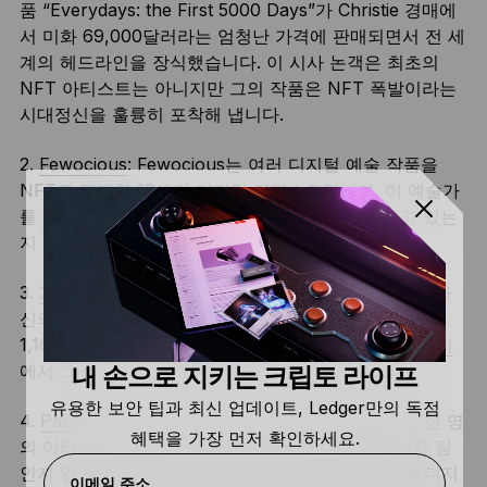
품 “Everydays: the First 5000 Days”가 Christie 경매에
서 미화 69,000달러라는 엄청난 가격에 판매되면서 전 세
계의 헤드라인을 장식했습니다. 이 시사 논객은 최초의
NFT 아티스트는 아니지만 그의 작품은 NFT 폭발이라는
시대정신을 훌륭히 포착해 냅니다.
2.
Fewocious
: Fewocious는 여러 디지털 예술 작품을
NFT로 판매한 18세의 디지털 아티스트입니다. 이 예술가
를
따라가면
이 젊은이가 예술을 어떻게 재정의하고 있는
지 이해할 수 있습니다.
3.
3lau:
인기 전자 음악 아티스트 Justin Blau는 최근 자
신의 가장 인기 있는 앨범 중 하나를 NFT로 발매하여
1,160만 달러 이상을 벌어 들였습니다.
그의 NFT 페이지
에서 그의 최신 NFT 작업을 확인하실 수 있습니다.
내 손으로 지키는 크립토 라이프
유용한 보안 팁과 최신 업데이트, Ledger만의 독점
4.
Pak
은 너무 수수께끼 같아 그들이 AI를 운영하는 한 명
혜택을 가장 먼저 확인하세요.
의 아티스트인지 아니면 여러 크리에이터로 이루어진 팀
인지 알 수 없지만, 간단히 설명해 NFT 세대를 위한 디지
이메일 주소