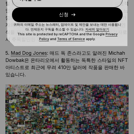
털 Banksy와 비견될만 합니다. Pak의 작업 방식은 실험적
인 NFT 아트를 사용하는 것으로, 최근에는 불가사의한 느
신청
낌의
Lost Poets
과 같은 NFT 기반 프로젝트를 통해 참가
자의 가치관, 그들의 현실, 그리고 참가자 자체에 대한 인
귀하의 이메일 주소는 뉴스레터, 업데이트 및 제안을 보내는 데만 사용됩니
다. 언제든지 구독을 취소할 수 있습니다.
자세히 알아보기
식을 재정의하고 있습니다. 이 분야의 핵심 의제 설정자로
This site is protected by reCAPTCHA and the Google
Privacy
서 주목할만한 아티스트입니다.
Policy
and
Terms of Service
apply.
5.
Mad Dog Jones
: 매드 독 존스라고도 알려진 Michah
Dowbak은 온타리오에서 활동하는 독특한 스타일의 NFT
아티스트로 최근에 무려 410만 달러에 작품을 판매한 바
있습니다.