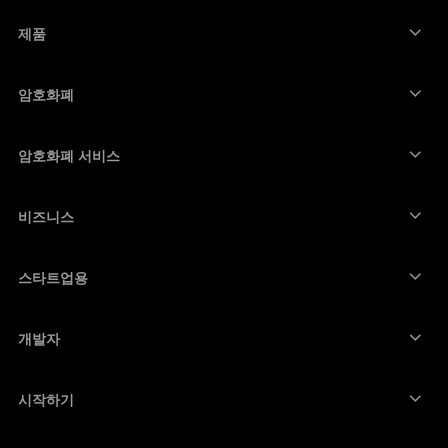
제품
보안 터치스크린 사이너
하드웨어 지갑
암호화폐
비트코인 지갑
Ledger Nano Gen5
이더리움 지갑
Ledger Stax
암호화폐 서비스
암호화폐 가격
솔라나 지갑
Ledger Flex
암호화폐 구매
카르다노 지갑
Ledger Nano Classics
비즈니스
Ledger 기업용 솔루션
암호화폐 스테이킹
리플(XRP) 지갑
장치 비교하기
암호화폐 스왑
모네로 지갑
번들
스타트업용
Ledger Cathay Capital에서의 펀딩
USDT 지갑
액세서리
모든 자산 보기
모든 제품
개발자
개발자 포털
Ledger Wallet 앱
시작하기
Ledger 장치 이용을 시작하세요