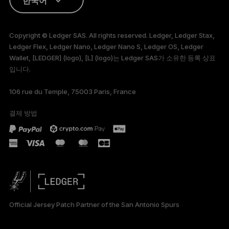
한국어
ENGLISH
Copyright © Ledger SAS. All rights reserved. Ledger, Ledger Stax,
Ledger Flex, Ledger Nano, Ledger Nano S, Ledger OS, Ledger
FRANÇAIS
Wallet, [LEDGER] (logo), [L] (logo)는 Ledger SAS가 소유한 등록 상표
입니다.
TÜRKÇE
106 rue du Temple, 75003 Paris, France
DEUTSCH
결제 방법
ESPAÑOL
РУССКИЙ
简体中文
日本語
Official Jersey Patch Partner of the San Antonio Spurs
العربية