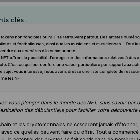
nts clés :
tokens non fongibles ou NFT se retrouvent partout. Des artistes numéri
lleurs et footballeuses, ainsi que les musiciens et musiciennes… Tout le
s vendre aux enchères à la communauté.
NFT offrent la possibilité d’enregistrer des informations relatives à des a
été. C’est ce qui leur confère une valeur particulière par rapport aux aut
e sujet vous intéresse, nous avons dressé une liste complète de ressourc
rne les NFT.
lez vous plonger dans le monde des NFT, sans savoir par 
estination des débutant(e)s pour faciliter votre découverte
hain et les cryptomonnaies ne cesseront jamais d’étonner, 
avec ce qu’elles peuvent faire ou offrir. Tout a commencé 
ui, le
potentiel des cryptos
se fait sentir dans de nombreuse