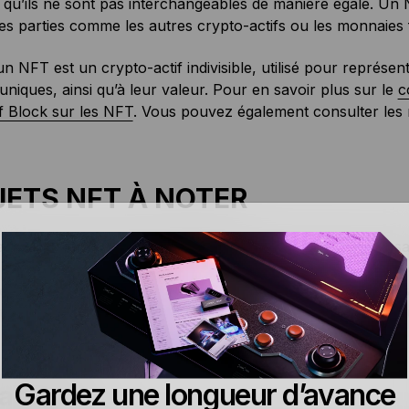
qu’ils ne sont pas interchangeables de manière égale. Un 
tes parties comme les autres crypto-actifs ou les monnaies f
un NFT est un crypto-actif indivisible, utilisé pour représent
uniques, ainsi qu’à leur valeur. Pour en savoir plus sur le
c
f Block sur les NFT
. Vous pouvez également consulter les
JETS NFT À NOTER
des NFT se développe rapidement. La seule façon d’en savo
r au bon endroit avec les bonnes personnes. Nous avons e
es plus crédibles, les créateurs et les créatrices les plus ins
ques. Ils vous permettront de rester au courant des nouve
Gardez une longueur d’avance
as Web