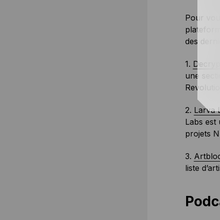
Pour vous
platefor
des derni
1.
Decryp
une secti
Revolutio
2.
Larva 
Labs est 
projets N
3.
Artblo
liste d’a
Podc