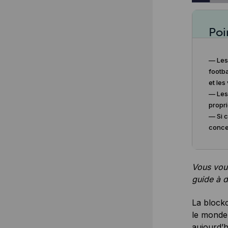
Poi
— Les 
footba
et le
— Les 
propri
— Si c
conce
Vous vou
guide à d
La blockc
le monde 
aujourd’h