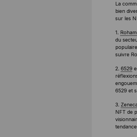
La commu
bien dive
sur les NF
1.
Roham
du secteu
populair
suivre R
2.
6529
es
réflexion
engouemen
6529 et s
3.
Zenec
NFT de pl
visionnai
tendances