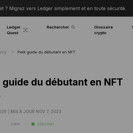
 ? Migrez vers Ledger simplement et en toute sécurité.
Ledger
Rechercher
Glossaire
Quest
crypto
demy
Petit guide du débutant en NFT
t guide du débutant en NFT
r
026 |
MIS À JOUR NOV 7, 2023
5 MIN
DÉBUTANT