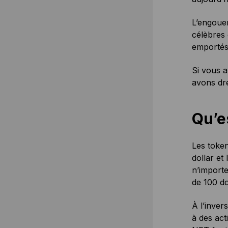
L’engoue
célèbre
emportés 
Si vous a
avons dre
Qu’e
Les toke
dollar et
n’importe
de 100 do
À l’inver
à des act