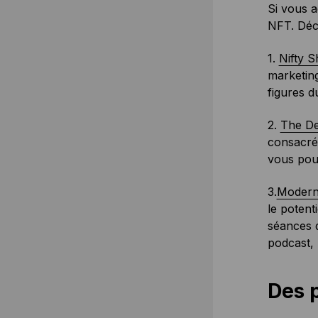
Si vous a
NFT. Déco
1.
Nifty 
marketing
figures 
2.
The De
consacr
vous pou
3.
Modern
le potent
séances d
podcast,
Des 