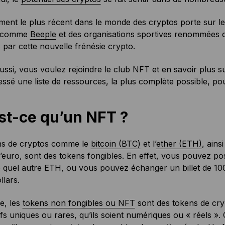
ment le plus récent dans le monde des cryptos porte sur l
s comme
Beeple
et des organisations sportives renommées
par cette nouvelle frénésie crypto.
ussi, vous voulez rejoindre le club NFT et en savoir plus 
ssé une liste de ressources, la plus complète possible, pou
st-ce qu’un NFT ?
ns de cryptos comme le
bitcoin (BTC)
et l’
ether (ETH)
, ains
 l’euro, sont des tokens fongibles. En effet, vous pouvez 
 quel autre ETH, ou vous pouvez échanger un billet de 100 
llars.
se, les
tokens non fongibles ou NFT
sont des tokens de cryp
ifs uniques ou rares, qu’ils soient numériques ou « réels »