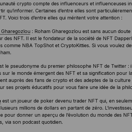
nauté crypto compte des influenceurs et influenceuses int
rtir qu’informer. Certaines d’entre elles sont particulièreme
T. Voici trois d’entre elles qui méritent votre attention :
 Gharegozlou
: Roham Gharegozlou est sans aucun doute l
r des NFT. Il est le fondateur de la société de NFT Dapper
es comme NBA TopShot et CryptoKitties. Si vous voulez de
oham.
t le pseudonyme du premier philosophe NFT de Twitter : il s
s sur le monde émergent des NFT et sa signification pour la
t auprès des fans de crypto et des adeptes de la culture
ur ses projets éducatifs pour vous faire une idée de la phil
a
est un joueur de poker devenu trader NFT qui, en seulemen
usieurs millions de dollars en partant de zéro. L’investisse
re pour donner un aperçu de l’évolution du monde des NFT, 
, via son podcast quotidien.