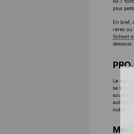
NFT font 
plus peti
En bref, 
rares ou 
School o
dessous.
PRO
Le monde 
se trouve
sources l
authenti
oublié !
Médi