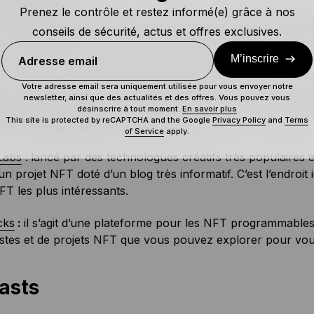
Prenez le contrôle et restez informé(e) grâce à nos
 épargner une saturation d’informations ou une désinform
conseils de sécurité, actus et offres exclusives.
mes de médias Web crédibles. Vous pouvez y acquérir de no
ères actualités sur le monde des NFT (en anglais).
M’inscrire
Adresse email
Votre adresse email sera uniquement utilisée pour vous envoyer notre
t – NFT Revolution
:
Decrypt est un grand crypto-média (en
newsletter, ainsi que des actualités et des offres. Vous pouvez vous
on spéciale appelée NFT Revolution. Que ce soit l’actualité
désinscrire à tout moment.
En savoir plus
This site is protected by reCAPTCHA and the Google
Privacy Policy
and
Terms
n a tout regroupé en un seul endroit.
of Service
apply.
Labs
:
lancé par des technologues créatifs très populaires e
un projet NFT doté d’un blog très informatif. C’est l’endroit
FT les plus intéressants.
cks
:
il s’agit d’une plateforme pour les NFT programmables
rtistes et de projets NFT que vous pouvez explorer pour v
asts