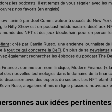
dorez les podcasts, il est temps de vous régaler avec les 
uvrez nos favoris (en anglais).
Show
:
animé par Joel Comm, auteur à succès du New York T
, le Nifty Show est un podcast hebdomadaire dédié aux NFT.
du monde des NFT et des jeux
blockchain
pour en percer le
fiant
:
créé par Camila Russo, une ancienne journaliste de
ée à
tout ce qui concerne la DeFi
. En plus de sa
newsletter
e
vez également rechercher les épisodes du podcast The Def
 Finance :
comme son nom l’indique, Modern Finance (« la 
iel des nouvelles technologies dans le domaine de la finance
e discussion avec des experts du secteur. Les NFT étant de
 Kevin Rose, a également mis en ligne plusieurs nouveaux 
personnes aux idées pertinentes