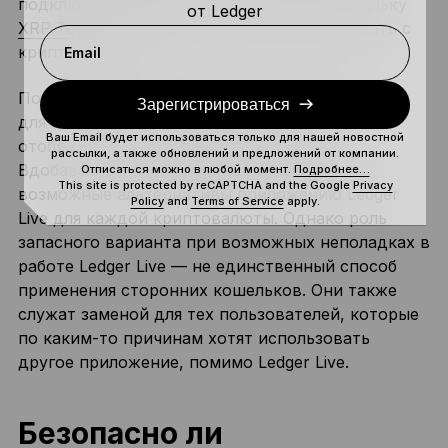
подключить устройство Ledger к веб-кошельку
от Ledger
XRP Toolkit
и продолжить взаимодействовать с
криптовалютой.
Email
Показатели бесперебойной работы и простоев
Зарегистрироваться
для каждой платформы и криптовалюты
Ваш Email будет использоваться только для нашей новостной
отображаются на
специальной странице
.
рассылки, а также обновлений и предложений от компании.
Вдобавок
данная страница
показывает
Отписаться можно в любой момент.
Подробнее…
This site is protected by reCAPTCHA and the Google
Privacy
возможные альтернативы приложению Ledger
Policy
and
Terms of Service
apply.
Live для каждой криптовалюты. Однако роль
запасного варианта при возможных неполадках в
работе Ledger Live — не единственный способ
применения сторонних кошельков. Они также
служат заменой для тех пользователей, которые
по каким-то причинам хотят использовать
другое приложение, помимо Ledger Live.
Безопасно ли