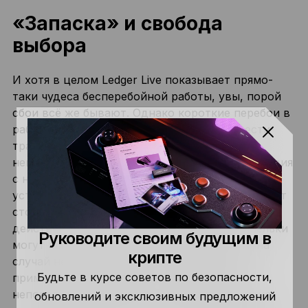
«Запаска» и свобода
выбора
И хотя в целом Ledger Live показывает прямо-
таки чудеса бесперебойной работы, увы, порой
сбои всё же бывают. Однако короткие перебои в
работе Ledger Live не означают, что провести
транзакции с криптовалютами будет
невозможно. В таком случае для взаимодействия
с ними достаточно будет подключить
устройство Ledger к совместимому кошельку от
сторонних разработчиков и выполнить нужные
действия. Соответственно, сторонние кошельки
Руководите своим будущим в
могут выполнять роль запасного варианта на
крипте
случай непредвиденных обстоятельств. К
Будьте в курсе советов по безопасности,
примеру, представим, что у нас возникли
неполадки с XRP. При таком сценарии можно
обновлений и эксклюзивных предложений