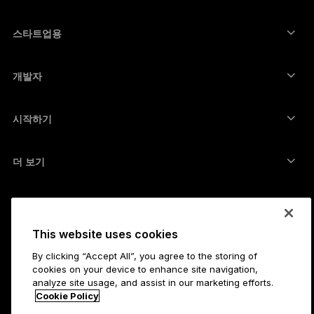
Ledger 기업용 솔루션
암호화폐 스테이킹
리플(XRP) 지갑
장치 비교하기
암호화폐 스왑
모네로 지갑
번들
스타트업용
Ledger Cathay Capital에서의 펀딩
USDT 지갑
액세서리
모든 자산 보기
모든 제품
개발자
개발자 포털
Ledger Wallet 앱
시작하기
Ledger 장치 이용을 시작하세요
호환 가능한 지갑 및 서비스
더 보기
지원
비트코인 구매 방법
바운티 프로그램
비트코인 하드웨어 지갑
채용
가입하기
리셀러
This website uses cookies
모든 채용
Ledger 프레스 키트
소개
By clicking “Accept All”, you agree to the storing of
Ledger의 비전
제휴사
cookies on your device to enhance site navigation,
analyze site usage, and assist in our marketing efforts.
Ledger 아카데미
상태
법무
Cookie Policy
법률센터
기업
개발자