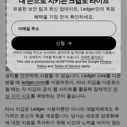
내 손으로 지키는 크립토 라이프
폐에 접근 권한을 부여하는 개인 키를 오프라인 상에서 관
리하도록 설계되었습니다. Ledger Live, 또는 타사 지갑
유용한 보안 팁과 최신 업데이트, Ledger만의 독점
애플리케이션, 어느 쪽을 사용하든 이 개인 키는 장치에서
혜택을 가장 먼저 확인하세요.
벗어나지 않습니다.
이메일 주소
또한 Ledger 장치를 통해 실행하는 모든 트랜잭션을 장치
의 버튼을 통해
인증
을 해야 하는데, 이는 타사 지갑에서
신청
우회할 수 없는 기능입니다. 뿐만 아니라 Ledger 하드웨어
귀하의 이메일 주소는 뉴스레터, 업데이트 및 제안을 보내는 데만 사용됩니
지갑의 화면에는 타사 지갑에서 전송되는 정확한 요청이
다. 언제든지 구독을 취소할 수 있습니다.
자세히 알아보기
표시되어
메시지 중간자 공격(MITM)
이 범접하지 못하게
This site is protected by reCAPTCHA and the Google
Privacy
Policy
and
Terms of Service
apply.
합니다. 요약하자면: 호환되는 타사 지갑과 함께 Ledger
장치를 안전하게 사용할 수 있습니다. Ledger Live를 다운
받을 때
ledger.com
를 이용하듯이, 타사 지갑을 다운로드
할 때는 각 지갑의 공식 웹 사이트를 활용해 잠재적인
피
싱 사기 시도
를 예방하는 것이 좋습니다.
타사 지갑은 Ledger 사용자뿐만 아니라 개발자에게도 추
가적인 운신의 폭을 제공합니다. 당사는 새로운 암호화폐
에 대한 지원을 추가하기 위해 시간과 노력을 아끼지 않는