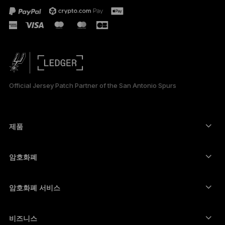
PORTUGUÊS
РУССКИЙ
简体中文
日本語
Official Jersey Patch Partner of the San Antonio Spurs
العربية
제품
보안 터치스크린 사이너
하드웨어 지갑
암호화폐
비트코인 지갑
Ledger Nano Gen5
이더리움 지갑
Ledger Stax
암호화폐 서비스
암호화폐 가격
솔라나 지갑
Ledger Flex
암호화폐 구매
카르다노 지갑
Ledger Nano Classics
비즈니스