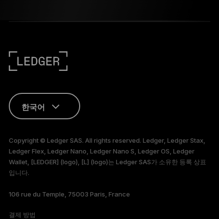
한국어
ENGLISH
Copyright © Ledger SAS. All rights reserved. Ledger, Ledger Stax,
Ledger Flex, Ledger Nano, Ledger Nano S, Ledger OS, Ledger
FRANÇAIS
Wallet, [LEDGER] (logo), [L] (logo)는 Ledger SAS가 소유한 등록 상표
입니다.
TÜRKÇE
106 rue du Temple, 75003 Paris, France
DEUTSCH
결제 방법