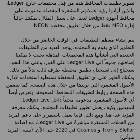
تطوير تطبيقات المحافظ هذه من قِبل مجتمعات خارج Ledger،
والذين أرادوا رؤية عملاتهم المشفرة المفضلة مدعومة على
محافظ أجهزة Ledger لدينا. على سبيل المثال، يمكنك حالياً
إدارة NEO فقط من خلال تطبيق محفظة NEON.
يتم إنشاء معظم التطبيقات في الوقت الحاضر من خلال
التطوير الذي يقوم به المجتمع. يوجد العديد من التطبيقات
الجديدة التي أنشأتها هذه المجتمعات المذهلة بحيث لا يمكننا
إضافتهم جميعاً إلى Ledger Live على الفور. وعلى هذا النحو،
ستحتاج إلى استخدام تطبيق محفظة طرف ثالث بدلاً من ذلك.
يمكنك العثور على أي تطبيق المحفظة تستطيع استخدامه لإدارة
الأصول المشفرة التي تريدها
من خلال هذه الصفحة
. كما تتضمن
هذه الصفحة روابط لتطبيقات المحافظ الصحيحة، وتعرض أيضاً
أي الأصول المشفرة مدعومة محلياً داخل Ledger Live.
للمهتمين بكيف يعمل تطوير تطبيقات المجتمع، يمكنك معرفة
المزيد عنه
هنا
. ومع ذلك، فإننا نعمل باستمرار على دعم المزيد
من العملات المشفرة مباشرةً في Ledger Live، مع إضافة
Stellar
و
Tron
و
Cosmos
في 2020 حتى الآن. (تنبيه: المزيد
سيأتي)