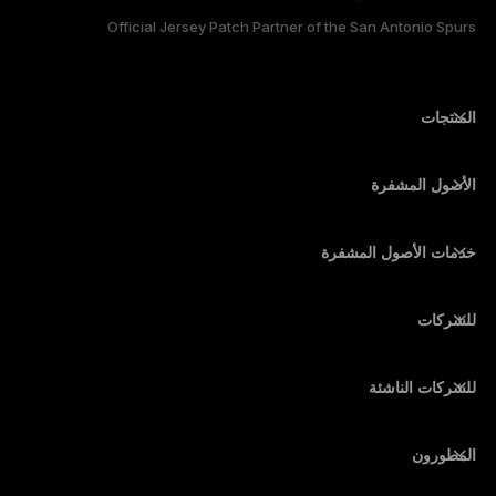
Official Jersey Patch Partner of the San Antonio Spurs
한국어
المنتجات
أجهزة توقيع آمنة ذات شاشة تعمل باللمس
محفظة أجهزة
الأصول المشفرة
محفظة بيتكوين
Ledger Nano Gen5
محفظة إيثريوم
Ledger Stax
خدمات الأصول المشفرة
أسعار الأصول المشفرة
محفظة سولانا (Solana)
Ledger Flex
شراء الأصول المشفرة
محفظة Cardano
Ledger Nano Classics
للشركات
Ledger Enterprise Solutions
تكديس الأصول المشفرة
محفظة XRP
قارن بين أجهزتنا
مبادلة الأصول المشفرة
محفظة مونيرو
الحِزم
للشركات الناشئة
التمويل من Ledger Cathay Capital
محفظة USDT
الملحقات
رؤية جميع الأصول
المطورون
جميع المنتجات
بوابة المطور
تطبيق Ledger Wallet