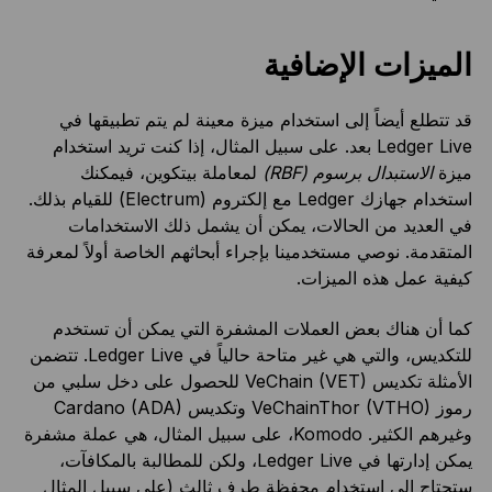
الميزات الإضافية
قد تتطلع أيضاً إلى استخدام ميزة معينة لم يتم تطبيقها في
Ledger Live بعد. على سبيل المثال، إذا كنت تريد استخدام
ميزة
الاستبدال برسوم (RBF)
لمعاملة بيتكوين، فيمكنك
استخدام جهازك Ledger مع إلكتروم (Electrum) للقيام بذلك.
في العديد من الحالات، يمكن أن يشمل ذلك الاستخدامات
المتقدمة. نوصي مستخدمينا بإجراء أبحاثهم الخاصة أولاً لمعرفة
كيفية عمل هذه الميزات.
كما أن هناك بعض العملات المشفرة التي يمكن أن تستخدم
للتكديس، والتي هي غير متاحة حالياً في Ledger Live. تتضمن
الأمثلة تكديس VeChain (VET) للحصول على دخل سلبي من
رموز VeChainThor (VTHO) وتكديس Cardano (ADA)
وغيرهم الكثير. Komodo، على سبيل المثال، هي عملة مشفرة
يمكن إدارتها في Ledger Live، ولكن للمطالبة بالمكافآت،
ستحتاج إلى استخدام محفظة طرف ثالث (على سبيل المثال