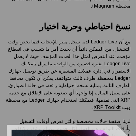
محفظة Magnum).
نسخ احتياطي وحرية اختيار
مع أن Ledger Live لديه سجل مثير للإعجاب فيما يخص وقت
التشغيل، من الممكن دائماً أن يحدث أمر ما يتسبب في انقطاع
مؤقت. عند التعرض لمثل هذا الحدث المؤسف حيث لا يعمل
Ledger Live لفترة قصيرة من الوقت، ما يزال بإمكانك
الاستمرار في إدارة عملاتك المشفرة عن طريق توصيل جهازك
Ledger بمحفظة طرف ثالث متوافقة. يمكن أن تكون محافظ
الطرف الثالث بمثابة نسخة احتياطية رائعة، في حالة الطوارئ.
على سبيل المثال، إذا واجهنا أي صعوبة على الإطلاق مع خدمة
XRP التي نقدمها، فيمكنك استخدام جهازك Ledger مع محفظة
ويب
XRP Toolkit
.
لدينا
صفحة حالات مخصصة
والتي تعرض أوقات التشغيل
وأوقات التوقف عن العمل لكل خدمة وعملة مشفرة لإبقاء
الجميع على اطلاع. توجد أيضاً
هذه الصفحة
التي تعرض بدائل