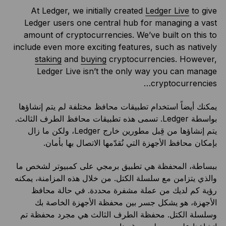
At Ledger, we initially created
Ledger Live
to give
Ledger users one central hub for managing a vast
amount of cryptocurrencies. We’ve built on this to
include even more exciting features, such as natively
staking
and
buying
cryptocurrencies. However,
Ledger Live isn’t the only way you can manage
cryptocurrencies…
يمكنك أيضاً استخدام تطبيقات محافظ مختلفة لم يتم إنشاؤها
بواسطة Ledger. تسمى هذه تطبيقات محافظ الطرف الثالث.
يتم إنشاؤها من قِبل مطورين خارج Ledger، ولكن ما زال
بإمكان محافظ الأجهزة التي نُقدّمها الاتصال بها بأمان.
ببساطة، المحفظة هي تطبيق برمجي على كمبيوتر لشخص ما
والذي يتزامن مع سلسلة الكتل. من خلال هذه المزامنة، يمكنه
رؤية كم لديك من عملة مشفرة محددة. في حالة محافظ
الأجهزة، هو يشكل جسر بين محفظة الأجهزة الخاصة بك
وسلسلة الكتل. محفظة الطرف الثالث هي مجرد محفظة تم