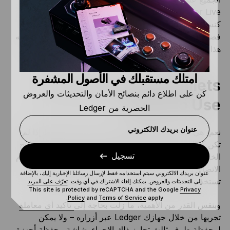
Ledger Live المتوفرة لكل عملة مشفرة. علاوة على عملها
كنسخة احتياطية، فهي تمنح مستخدمينا حرية الاختيار – فإذا
فضل أحدهم استخدام محفظة غير Ledger Live، سيكون لديه
هذا الخيار.
امتلك مستقبلك في الأصول المشفرة
Are Third-Party Wallets
كن على اطلاع دائم بنصائح الأمان والتحديثات والعروض
Safe To Use?
الحصرية من Ledger
عنوان بريدك الالكتروني
نعم، هي آمنة. كن مطمئناً أننا لن نسمح بهذه المحافظ إذا لم
تكن كذلك. تم تصميم محفظة الأجهزة خاصتك لحفظ المفاتيح
تسجيل
الخاصة التي تتيح الوصول إلى عملاتك المشفرة في وضع عدم
الاتصال بالإنترنت. هذه المفاتيح لا تغادر جهازك، سواءً كنت
عنوان بريدك الالكتروني سيتم استخدامه فقط لإرسال رسائلنا الإخبارية إليك، بالإضافة
تستخدم Ledger Live أو تطبيق محفظة طرف ثالث.
إلى التحديثات والعروض. يمكنك إلغاء الاشتراك في أي وقت.
تعرّف على المزيد
This site is protected by reCAPTCHA and the Google
Privacy
Policy
and
Terms of Service
apply.
وبنفس القدر من الأهمية، ما زلت بحاجة إلى
تأكيد أي معاملة
تجريها من خلال جهازك Ledger عبر أزراره – ولا يمكن
لمحفظة طرف ثالث تجاوز ذلك الإجراء. شاشة محفظة أجهزة