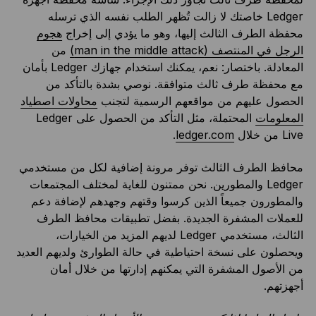
Ledger خاصتك لا زالت تُظهر الطلب نفسه الذي ترسله
محفظة الطرف الثالث إليها، وهو ما يؤدي إلى إخراج
هجوم
الرجل في المنتصف (man in the middle attack)
من
المعادلة. باختصار: نعم، يمكنك استخدام جهازك Ledger بأمان
مع محفظة طرف ثالث متوافقة. نوصي بشدة بالتأكد من
الحصول عليهم من مواقعهم الرسمية لتجنب
محاولات اصطياد
المعلومات
المحتملة، مثل التأكد من الحصول على Ledger
Live من خلال
ledger.com
.
محافظ الطرف الثالث توفر مرونة إضافية لكل من مستخدمي
Ledger والمطورين. نحن ممتنون للغاية لمختلف المجتمعات
والمطورون جميعاً الذين كرسوا وقتهم وجهدهم لإضافة دعم
للعملات المشفرة الجديدة. بفضل تطبيقات محافظ الطرف
الثالث، مستخدمي Ledger لديهم المزيد من الخيارات،
ويحصلون على نسخة احتياطية في حالة الطوارئ ولديهم العديد
من الأصول المشفرة التي يمكنهم إدارتها من خلال أمان
أجهزتهم.