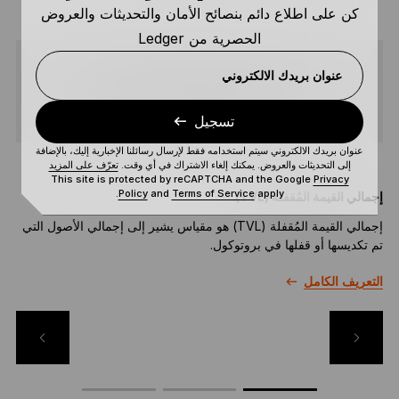
كن على اطلاع دائم بنصائح الأمان والتحديثات والعروض
الحصرية من Ledger
عنوان بريدك الالكتروني
مشاركة
تسجيل
عنوان بريدك الالكتروني سيتم استخدامه فقط لإرسال رسائلنا الإخبارية إليك، بالإضافة
إلى التحديثات والعروض. يمكنك إلغاء الاشتراك في أي وقت.
تعرّف على المزيد
This site is protected by reCAPTCHA and the Google
Privacy
Policy
and
Terms of Service
apply.
إجمالي القيمة المُقفلة (TVL)
eck
إجمالي القيمة المُقفلة (TVL) هو مقياس يشير إلى إجمالي الأصول التي
تم تكديسها أو قفلها في بروتوكول.
قب
التعريف الكامل
ال