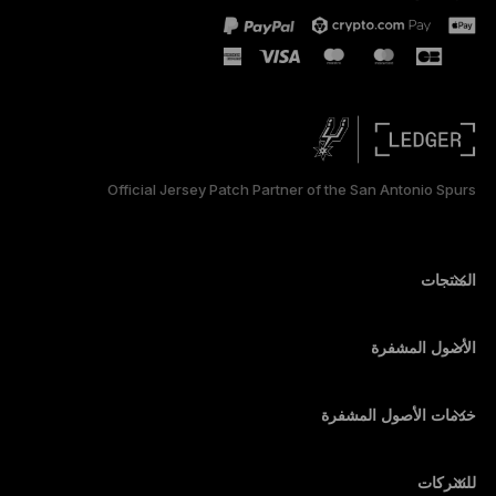
PORTUGUÊS
ESPAÑOL
РУССКИЙ
简体中文
Official Jersey Patch Partner of the San Antonio Spurs
日本語
한국어
المنتجات
أجهزة توقيع آمنة ذات شاشة تعمل باللمس
محفظة أجهزة
الأصول المشفرة
محفظة بيتكوين
Ledger Nano Gen5
محفظة إيثريوم
Ledger Stax
خدمات الأصول المشفرة
أسعار الأصول المشفرة
محفظة سولانا (Solana)
Ledger Flex
شراء الأصول المشفرة
محفظة Cardano
Ledger Nano Classics
للشركات