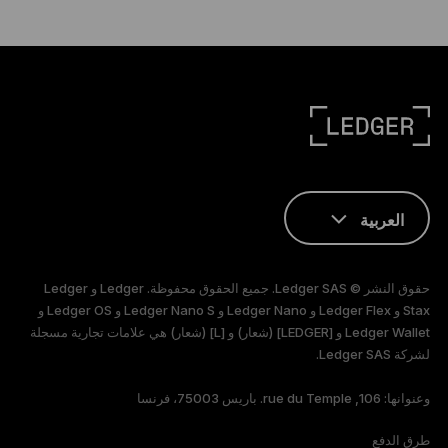
العربية
ENGLISH
حقوق النشر © Ledger SAS. جميع الحقوق محفوظة. Ledger و Ledger
FRANÇAIS
Stax و Ledger Flex و Ledger Nano و Ledger Nano S و Ledger OS و
Ledger Wallet و [LEDGER] (شعار) و [L] (شعار) هي علامات تجارية مسجلة
لشركة Ledger SAS.
TÜRKÇE
وعنوانها: 106, rue du Temple. باريس 75003، فرنسا
DEUTSCH
طرق الدفع