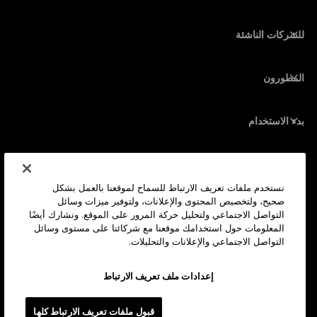
Ledger Enterprise Solutions
تكديس الأصول المشفرة
محفظة XRP
قارن بين أجهزتنا
مبادلة الأصول المشفرة
محفظة مونيرو
الحِزم
للشركات الناشئة
التمويل من Ledger Cathay Capital
محفظة USDT
الملحقات
رؤية جميع الأصول
المطورون
جميع المنتجات
بوابة المطور
تطبيق Ledger Wallet
بدء الاستخدام
ابدأ استخدام جهازك Ledger
المحافظ والخدمات المتوافقة
انظر أيضاً
الدعم
كيف تشتري بيتكوين
نستخدم ملفات تعريف الارتباط للسماح لموقعنا بالعمل بشكل
صحيح، ولتخصيص المحتوى والإعلانات، ولتوفير ميزات وسائل
برنامج المكافآت (Bounty Program)
محفظة أجهزة بيتكوين
الوظائف
التواصل الاجتماعي ولتحليل حركة المرور على الموقع. ونشارك أيضًا
انضم إلينا
الموزعين المعتمدين
المعلومات حول استخدامك موقعنا مع شركائنا على مستوى وسائل
التواصل الاجتماعي والإعلانات والتحليلات.
جميع الوظائف
مجموعة مواد Ledger الصحفية
لمحة
رؤيتنا
الشركات التابعة
إعدادات ملف تعريف الارتباط
أكاديمية ليدجر (Ledger Academy)
الحالة
القانونية
المركز القانوني
قبول ملفات تعريف الارتباط كلها
الشركة
المطورون