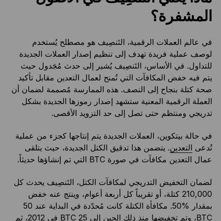
المشفرة؟
في عالم العملات الرقمية، التَنصِيف هو مصطلح يُستخدم
لوصف عملية فريدة تهدف إلى تنظيم إصدار العملات الجديدة
للتداول. في الأساس، التَنصِيف يُشير إلى حدث مُجَدول حيث
يتم فيه خفض المكافآت التي تُمنح لعمال التعدين مقابل تأكيد
صحة كتلة بنجاح إلى النصف. هذه الممارسة مُصممة لضمان أن
العملة الرقمية المعنية ستشهد إصدار رموزها الجديدة بشكل
تدريجي ومنتظم حتى تصل إلى حد التزويد الأقصى.
في حالة بيتكوين، العملات الجديدة يتم إنتاجها كجزء من عملية
تُدعى
التعدين
. يتضمن هذا تدقيق الكتل الجديدة، حيث يتلقى
عمال التعدين مكافآت في صورة BTC التي تم إنشاؤها حديثاً.
لضمان التخفيض التدريجي لمكافآت الكتل، التَنصِيف يحدث كل
210,000 كتلة، أو تقريباً كل أربعة أعوام، وينتج عنه خفض
بمقدار %50. مكافأة الكتلة كانت مُحدّدة في البداية عند 50
BTC، وتم تخفيضها منذ ذلك الحين إلى 25 BTC في 2012، ثم