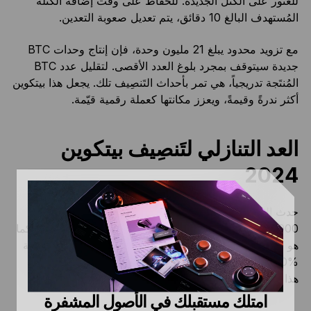
للعثور على الكتل الجديدة. للحفاظ على وقت إضافة الكتلة
المُستهدف البالغ 10 دقائق، يتم تعديل صعوبة التعدين.
مع تزويد محدود يبلغ 21 مليون وحدة، فإن إنتاج وحدات BTC
جديدة سيتوقف بمجرد بلوغ العدد الأقصى. لتقليل عدد BTC
المُنتَجة تدريجياً، هي تمر بأحداث التَنصِيف تلك. يجعل هذا بيتكوين
أكثر ندرةً وقيمةً، ويعزز مكانتها كعملة رقمية قيّمة.
العد التنازلي لتَنصِيف بيتكوين
2024
حدث التَنصِيف القادم، المقرر أن يحدث عند الكتلة رقم
840,000، من المتوقع أن يحدث في منتصف أبريل 2024. كما
هو الحال مع الأحداث السابقة، ستُخفّض مكافأة التعدين بنسبة
%50 أخرى، من 6.25 BTC إلى 3.125 BTC لكل كتلة. يترك
هذا نحو 1,312,500 BTC متاحةً للتعدين.
امتلك مستقبلك في الأصول المشفرة