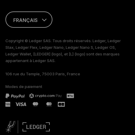
FRANÇAIS
ENGLISH
Copyright © Ledger SAS. Tous droits réservés. Ledger, Ledger
Stax, Ledger Flex, Ledger Nano, Ledger Nano S, Ledger OS,
TÜRKÇE
Ledger Wallet, [LEDGER] (logo), et [L] (logo) sont des marques
appartenant à Ledger SAS.
DEUTSCH
106 rue du Temple, 75003 Paris, France
PORTUGUÊS
Modes de paiement
ESPAÑOL
РУССКИЙ
简体中文
日本語