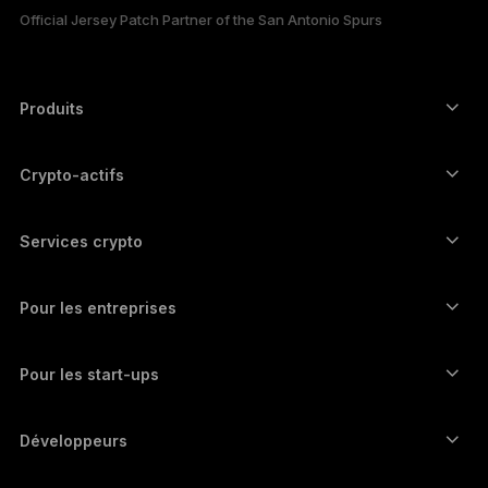
Official Jersey Patch Partner of the San Antonio Spurs
한국어
العربية
Produits
Signers à écran tactile sécurisé
Hardware Wallet
Crypto-actifs
Wallet Bitcoin
Ledger Nano Gen5
Wallet Ethereum
Ledger Stax
Services crypto
Prix des cryptos
Wallet Solana
Ledger Flex
Achetez des cryptos
Wallet Cardano
Ledger Nano Classics
Pour les entreprises
Ledger Enterprise Solutions
Staking de cryptos
Wallet XRP
Comparer nos appareils
Échangez des cryptos
Wallet Monero
Bundles
Pour les start-ups
Fonds Ledger Cathay Capital
Wallet USDT
Accessoires
Découvrir tous les actifs
Tous les produits
Développeurs
Portail Développeurs ​
Application Ledger Wallet