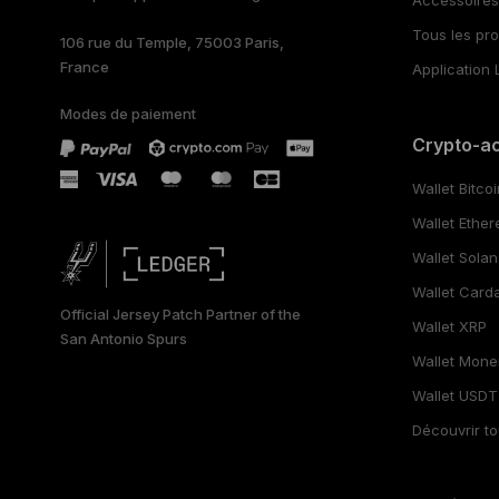
العربية
Accessoire
Tous les pro
106 rue du Temple, 75003 Paris,
France
Application 
Modes de paiement
Crypto-ac
Wallet Bitco
Wallet Ethe
Wallet Sola
Wallet Card
Official Jersey Patch Partner of the
Wallet XRP
San Antonio Spurs
Wallet Mone
Wallet USDT
Découvrir to