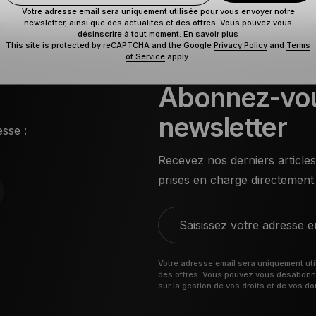
Votre adresse email sera uniquement utilisée pour vous envoyer notre
newsletter, ainsi que des actualités et des offres. Vous pouvez vous
désinscrire à tout moment.
En savoir plus
This site is protected by reCAPTCHA and the Google
Privacy Policy
and
Terms
of Service
apply.
Abonnez-vou
newsletter
sse :
Recevez nos derniers articles
prises en charge directement 
Saisissez votre adresse e
Votre adresse email sera uniquement util
des offres. Vous pouvez vous désabonner
sur la gestion de vos droits et de vos d