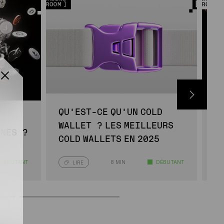
QU’EST-CE QU’UN COLD
C
WALLET ? LES MEILLEURS
R
INES ?
COLD WALLETS EN 2025
B
DÉBUTANT
8 MIN
DÉBUTANT
LIRE