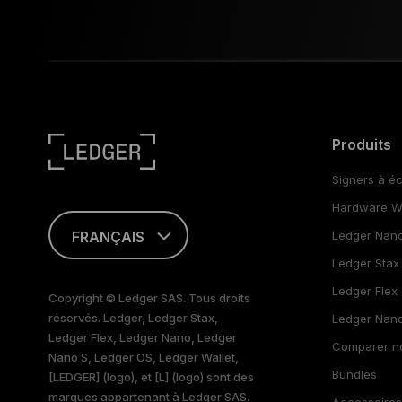
Produits
Signers à éc
Hardware Wa
FRANÇAIS
Ledger Nan
Ledger Stax
TÜRKÇE
Ledger Flex
Copyright © Ledger SAS. Tous droits
réservés. Ledger, Ledger Stax,
PORTUGUÊS
Ledger Nano
Ledger Flex, Ledger Nano, Ledger
Comparer no
Nano S, Ledger OS, Ledger Wallet,
日本語
Bundles
[LEDGER] (logo), et [L] (logo) sont des
marques appartenant à Ledger SAS.