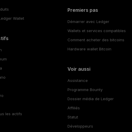
s
duits
Premiers pas
Ledger Wallet
Démarrer avec Ledger
Wallets et services compatibles
tifs
Comment acheter des bitcoins
Hardware wallet Bitcoin
in
reum
na
Voir aussi
ano
Assistance
Programme Bounty
ro
Dossier média de Ledger
Affiliés
us les actifs
Statut
Développeurs