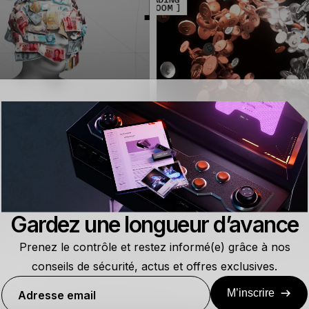
DU TRADING SUR LES
COMMENT SUIVRE LES
ÉS PERPÉTUELS
POSITIONS DES BALE
Gardez une longueur d’avance
DÉBUTANT
8 MIN
LIRE
Prenez le contrôle et restez informé(e) grâce à nos
conseils de sécurité, actus et offres exclusives.
M’inscrire
Adresse email