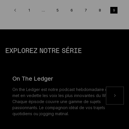
1
…
5
6
7
8
9
EXPLOREZ NOTRE SÉRIE
On The Ledger
On the Ledger est notre podcast hebdomadaire qui
met en vedette les voix les plus innovantes du Web3.
Chaque épisode couvre une gamme de sujets
passionnants. Le compagnon idéal de vos trajets
quotidiens ou jogging matinal.