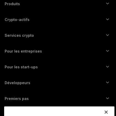
简体中文
Produits
Signers à écran tactile sécurisé
日本語
Hardware Wallet
Crypto-actifs
한국어
Wallet Bitcoin
Ledger Nano Gen5
Wallet Ethereum
Ledger Stax
Services crypto
العربية
Prix des cryptos
Wallet Solana
Ledger Flex
Achetez des cryptos
Wallet Cardano
Ledger Nano Classics
Pour les entreprises
Ledger Enterprise Solutions
Staking de cryptos
Wallet XRP
Comparer nos appareils
Échangez des cryptos
Wallet Monero
Bundles
Pour les start-ups
Fonds Ledger Cathay Capital
Wallet USDT
Accessoires
Découvrir tous les actifs
Tous les produits
Développeurs
Portail Développeurs ​
Application Ledger Wallet
Premiers pas
Démarrer avec Ledger
Wallets et services compatibles
Voir aussi