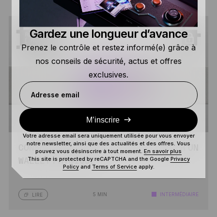
Gardez une longueur d’avance
Prenez le contrôle et restez informé(e) grâce à
nos conseils de sécurité, actus et offres
exclusives.
Adresse email
M’inscrire
Votre adresse email sera uniquement utilisée pour vous envoyer
notre newsletter, ainsi que des actualités et des offres. Vous
CONSEILS ESSENTIELS POUR UTILISER UN
pouvez vous désinscrire à tout moment.
En savoir plus
This site is protected by reCAPTCHA and the Google
Privacy
WALLET PHYSIQUE
Policy
and
Terms of Service
apply.
5 MIN
INTERMÉDIAIRE
LIRE