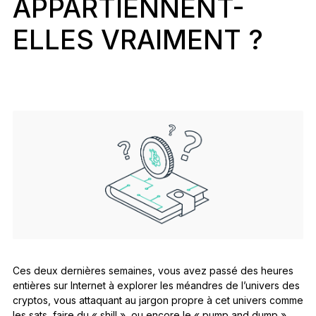
APPARTIENNENT-
Accessoires
ELLES VRAIMENT ?
Solutions de récupération
Éditions limitées
Voir tout
Comparer les signers Ledger
Ces deux dernières semaines, vous avez passé des heures
entières sur Internet à explorer les méandres de l’univers des
cryptos, vous attaquant au jargon propre à cet univers comme
les sats, faire du « shill », ou encore le « pump and dump ».