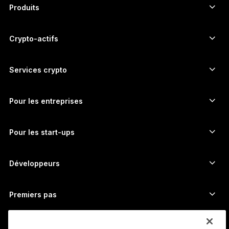
简体中文
Produits
Signers à écran tactile sécurisé
日本語
Hardware Wallet
Crypto-actifs
한국어
Wallet Bitcoin
Ledger Nano Gen5
Wallet Ethereum
Ledger Stax
Services crypto
العربية
Prix des cryptos
Wallet Solana
Ledger Flex
Achetez des cryptos
Wallet Cardano
Ledger Nano Classics
Pour les entreprises
Ledger Enterprise Solutions
Staking de cryptos
Wallet XRP
Comparer nos appareils
Échangez des cryptos
Wallet Monero
Bundles
Pour les start-ups
Fonds Ledger Cathay Capital
Wallet USDT
Accessoires
Découvrir tous les actifs
Tous les produits
Développeurs
Portail Développeurs ​
Application Ledger Wallet
Premiers pas
Démarrer avec Ledger
Wallets et services compatibles
Voir aussi