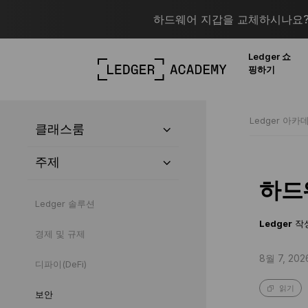
하드웨어 지갑을 교체하시나요? 
Ledger 쇼
핑하기
Ledger 아카
클래스룸
주제
하드
Ledger 솔루션
Ledger
작
경제 및 규제
8월 7, 202
디파이(DeFi)
읽기
보안