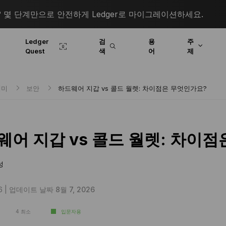
몇 단계만으로 안전하게 Ledger로 마이그레이션하세요.
Ledger
검
용
주
Quest
색
어
제
데미
보안
하드웨어 지갑 vs 콜드 월렛: 차이점은 무엇인가요?
웨어 지갑 vs 콜드 월렛: 차이
성
6 |
업데이트 날짜 8월 7, 2026
4 최소
입문자용