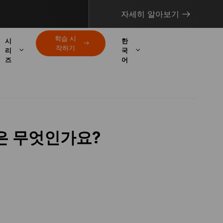
자세히 알아보기
학습 시
시
한
작하기
리
국
즈
어
점은 무엇인가요?