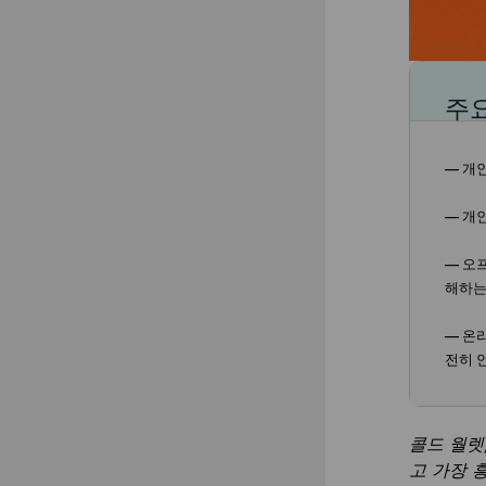
주요
— 개
— 개
— 오
해하는
— 온
전히 
콜드 월렛
고 가장 