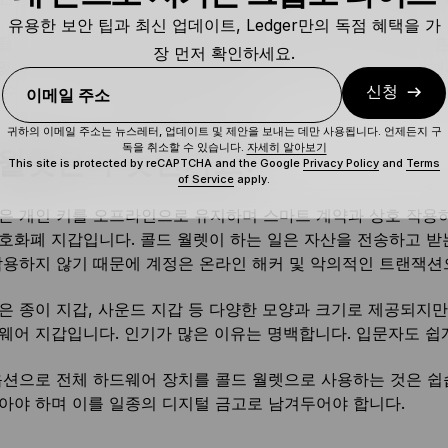
유용한 보안 팁과 최신 업데이트, Ledger만의 독점 혜택을 가
들이 하드웨어 지갑이 순전히 보관용이라고 생각하지만 이는 흔
장 먼저 확인하세요.
앱 및 서비스에 대한 연결을 용이하게 할 수 있습니다. 간단히 말
 수 있는 다면적인 물리적 장치입니다.
신청
이메일 주소
귀하의 이메일 주소는 뉴스레터, 업데이트 및 제안을 보내는 데만 사용됩니다. 언제든지 구
독을 취소할 수 있습니다.
자세히 알아보기
 월렛은 무엇인가요?
This site is protected by reCAPTCHA and the Google
Privacy Policy
and
Terms
of Service
apply.
은 개인 키를 오프라인으로 유지하며 스마트 계약과 상호 작용
호화폐 지갑입니다. 콜드 월렛이 하는 일은 자산을 전송하고 받
작용하지 않기 때문에 계정은 온라인 해커 및 악의적인 트랜잭
은 종이 지갑, 사운드 지갑 등 다양한 모양과 크기로 제공되지만
웨어 지갑입니다. 인기가 많은 이유는 명백합니다. 입문자도 쉽게
옵션으로 전체 하드웨어 장치를 콜드 월렛으로 사용하는 것은 쉽
아야 하며 이를 일종의 디지털 금고로 남겨두어야 합니다.