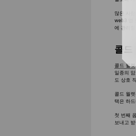
많은 사람
web3 
에 관리할
콜드
콜드 월렛
일종의 암
도 상호 
콜드 월렛
택은 하드
첫 번째 
보내고 받