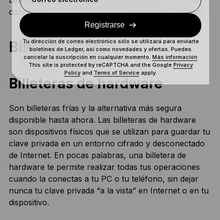
donde solo se guardan pequeñas sumas de efectivo.
Registrarse
Billeteras frías
Tu dirección de correo electrónico sólo se utilizará para enviarte
boletines de Ledger, así como novedades y ofertas. Puedes
cancelar la suscripción en cualquier momento.
Más información
This site is protected by reCAPTCHA and the Google
Privacy
Policy
and
Terms of Service
apply.
Billeteras de hardware
Son billeteras frías y la alternativa más segura
disponible hasta ahora. Las billeteras de hardware
son dispositivos físicos que se utilizan para guardar tu
clave privada en un entorno cifrado y desconectado
de Internet. En pocas palabras, una billetera de
hardware te permite realizar todas tus operaciones
cuando la conectas a tu PC o tu teléfono, sin dejar
nunca tu clave privada “a la vista” en Internet o en tu
dispositivo.