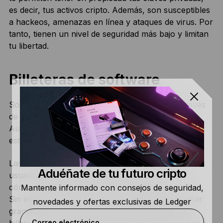
es decir, tus activos cripto. Además, son susceptibles
a hackeos, amenazas en línea y ataques de virus. Por
tanto, tienen un nivel de seguridad más bajo y limitan
tu libertad.
Billeteras de software
Son billeteras calientes a las que se accede a través
de una aplicación móvil o de escritorio específica.
Aunque son más seguras que las billeteras web,
están expuestas al malware y a los hackeos.
Las billeteras calientes son muy populares entre los
Aduéñate de tu futuro cripto
usuarios de móviles y permiten transferir
cómodamente importes pequeños de criptodivisas.
Mantente informado con consejos de seguridad,
Sin embargo, los usuarios nunca deben almacenar
novedades y ofertas exclusivas de Ledger
grandes sumas en billeteras calientes. Trata las
billeteras calientes como si fueran billeteras físicas,
Correo electrónico