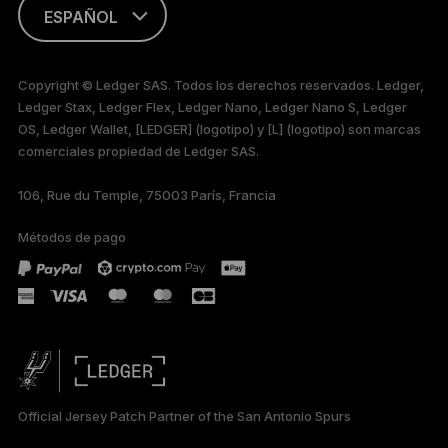
ESPAÑOL
ENGLISH
Copyright © Ledger SAS. Todos los derechos reservados. Ledger,
Ledger Stax, Ledger Flex, Ledger Nano, Ledger Nano S, Ledger
FRANÇAIS
OS, Ledger Wallet, [LEDGER] (logotipo) y [L] (logotipo) son marcas
comerciales propiedad de Ledger SAS.
TÜRKÇE
106, Rue du Temple, 75003 París, Francia
DEUTSCH
Métodos de pago
PORTUGUÊS
РУССКИЙ
简体中文
日本語
Official Jersey Patch Partner of the San Antonio Spurs
한국어