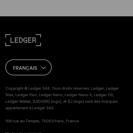
FRANÇAIS
ENGLISH
Copyright © Ledger SAS. Tous droits réservés. Ledger, Ledger
Stax, Ledger Flex, Ledger Nano, Ledger Nano S, Ledger OS,
TÜRKÇE
Ledger Wallet, [LEDGER] (logo), et [L] (logo) sont des marques
appartenant à Ledger SAS.
DEUTSCH
106 rue du Temple, 75003 Paris, France
PORTUGUÊS