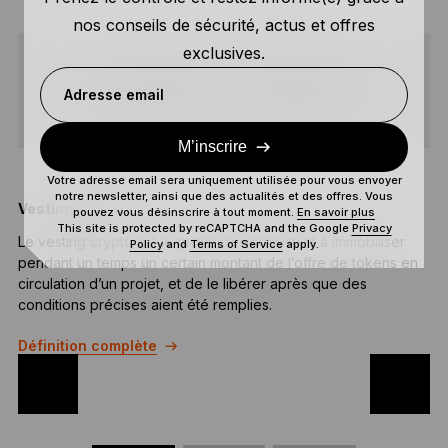
nos conseils de sécurité, actus et offres
exclusives.
PARTAGER
Adresse email
M’inscrire
Votre adresse email sera uniquement utilisée pour vous envoyer
notre newsletter, ainsi que des actualités et des offres. Vous
Vesting crypto
U
pouvez vous désinscrire à tout moment.
En savoir plus
This site is protected by reCAPTCHA and the Google
Privacy
Le vesting crypto est le processus consistant à immobiliser
U
Policy
and
Terms of Service
apply.
pendant un temps un certain montant de l’offre de tokens en
(
circulation d’un projet, et de le libérer après que des
d
conditions précises aient été remplies.
s
Définition complète
D