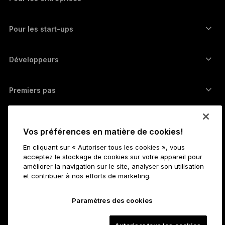
Ledger Enterprise Solutions
Staking de cryptos
Wallet XRP
Comparer nos appareils
Échangez des cryptos
Wallet Monero
Bundles
Pour les start-ups
Fonds Ledger Cathay Capital
Wallet USDT
Accessoires
Découvrir tous les actifs
Tous les produits
Développeurs
Portail Développeurs ​
Application Ledger Wallet
Premiers pas
Démarrer avec Ledger
Wallets et services compatibles
Voir aussi
Vos préférences en matière de cookies!
Assistance
Comment acheter des bitcoins
En cliquant sur « Autoriser tous les cookies », vous
Programme Bounty
Hardware wallet Bitcoin
Carrières
acceptez le stockage de cookies sur votre appareil pour
Travailler chez Ledger
Dossier média de Ledger
améliorer la navigation sur le site, analyser son utilisation
et contribuer à nos efforts de marketing.
Toutes les offres d’emploi
Affiliés
À propos
Notre vision
Statut
Paramètres des cookies
Ledger Academy
Développeurs
Informations légales