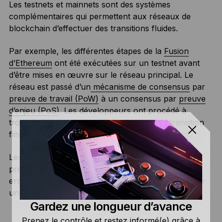
Les testnets et mainnets sont des systèmes
complémentaires qui permettent aux réseaux de
blockchain d’effectuer des transitions fluides.
Par exemple, les différentes étapes de la
Fusion
d’Ethereum
ont été exécutées sur un testnet avant
d’être mises en œuvre sur le réseau principal. Le
réseau est passé d’un
mécanisme de consensus
par
preuve de travail (PoW)
à un consensus par
preuve
d’enjeu (PoS)
. Les développeurs ont procédé à
trois répétitions sur le testnet avant que la transition
finale de la Fusion ne se produise sur Ethereum.
Les développeurs utilisent le testnet dans les
premières phases d’un projet pour détecter les
erreurs avant qu’elles ne soient mises en œuvre sur
un réseau principal entièrement fonctionnel.
Gardez une longueur d’avance
Prenez le contrôle et restez informé(e) grâce à