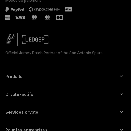
Modes de paiement
ESPAÑOL
РУССКИЙ
简体中文
日本語
Official Jersey Patch Partner of the San Antonio Spurs
한국어
العربية
Produits
Signers à écran tactile sécurisé
Hardware Wallet
Crypto-actifs
Wallet Bitcoin
Ledger Nano Gen5
Wallet Ethereum
Ledger Stax
Services crypto
Prix des cryptos
Wallet Solana
Ledger Flex
Achetez des cryptos
Wallet Cardano
Ledger Nano Classics
Pour les entreprises