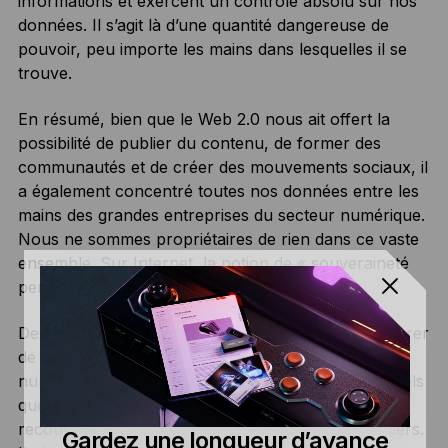
informations et exercent un contrôle absolu sur nos
données. Il s’agit là d’une quantité dangereuse de
pouvoir, peu importe les mains dans lesquelles il se
trouve.
En résumé, bien que le Web 2.0 nous ait offert la
possibilité de publier du contenu, de former des
communautés et de créer des mouvements sociaux, il
a également concentré toutes nos données entre les
mains des grandes entreprises du secteur numérique.
Nous ne sommes propriétaires de rien dans ce vaste
ensemble. Sur Internet, la notion de « souveraineté
personnelle » n’existe pas.
De plus, le Web 2.0 ne nous permet pas de transférer
de la valeur de manière autonome. Bien qu’il ait
numérisé divers aspects de notre vie quotidienne, tels
que la banque en ligne, nous devons encore avoir
recours à des intermédiaires ou des prestataires tiers.
Gardez une longueur d’avance