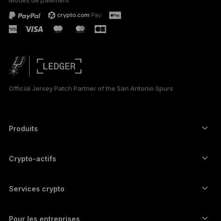
РУССКИЙ
简体中文
日本語
한국어
Official Jersey Patch Partner of the San Antonio Spurs
العربية
ภาษาไทย
Produits
Signers à écran tactile sécurisé
Hardware Wallet
Crypto-actifs
Wallet Bitcoin
Ledger Nano Gen5
Wallet Ethereum
Ledger Stax
Services crypto
Prix des cryptos
Wallet Solana
Ledger Flex
Achetez des cryptos
Wallet Cardano
Ledger Nano Classics
Pour les entreprises