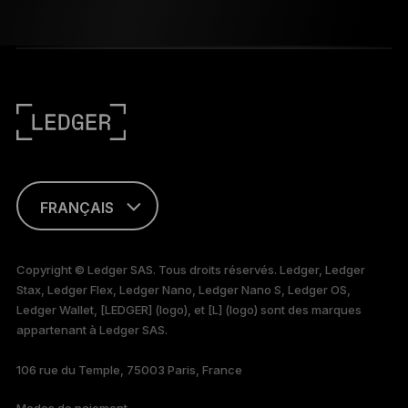
FRANÇAIS
TÜRKÇE
Copyright © Ledger SAS. Tous droits réservés. Ledger, Ledger
Stax, Ledger Flex, Ledger Nano, Ledger Nano S, Ledger OS,
DEUTSCH
Ledger Wallet, [LEDGER] (logo), et [L] (logo) sont des marques
appartenant à Ledger SAS.
PORTUGUÊS
106 rue du Temple, 75003 Paris, France
ESPAÑOL
Modes de paiement