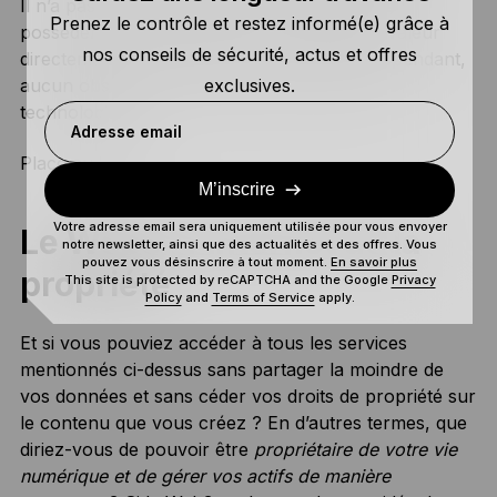
Il n’a pas réussi à nous fournir un moyen de
Prenez le contrôle et restez informé(e) grâce à
posséder notre contenu et de transférer la valeur
nos conseils de sécurité, actus et offres
directement d’une personne à une autre. Cependant,
aucun obstacle ne peut entraver l’évolution
exclusives.
technologique.
Adresse email
Place au Web3.
M’inscrire
Votre adresse email sera uniquement utilisée pour vous envoyer
Le Web3 : l’Internet de la
notre newsletter, ainsi que des actualités et des offres. Vous
pouvez vous désinscrire à tout moment.
En savoir plus
propriété
This site is protected by reCAPTCHA and the Google
Privacy
Policy
and
Terms of Service
apply.
Et si vous pouviez accéder à tous les services
mentionnés ci-dessus sans partager la moindre de
vos données et sans céder vos droits de propriété sur
le contenu que vous créez ? En d’autres termes, que
diriez-vous de pouvoir être
propriétaire de votre vie
numérique et de gérer vos actifs de manière