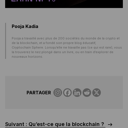
Pooja Kadia
Pooja a travaillé avec plus de 200 sociétés du monde de la crypto et
de la blockchain, et a fondé son propre blog éducatif,
Cryptochain Sphere. Lorsqu’elle ne travaille pas (ce qui est rare), vous
la trouverez le nez plongé dans un livre, ou en train d’explorer de
nouveaux horizons.
PARTAGER
Suivant : Qu’est-ce que la blockchain ?