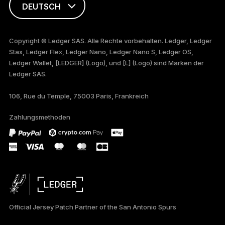
DEUTSCH
ENGLISH
Copyright © Ledger SAS. Alle Rechte vorbehalten. Ledger, Ledger
Stax, Ledger Flex, Ledger Nano, Ledger Nano S, Ledger OS,
TÜRKÇE
Ledger Wallet, [LEDGER] (Logo), und [L] (Logo) sind Marken der
Ledger SAS.
PORTUGUÊS
106, Rue du Temple, 75003 Paris, Frankreich
ESPAÑOL
Zahlungsmethoden
РУССКИЙ
简体中文
日本語
한국어
Official Jersey Patch Partner of the San Antonio Spurs
العربية