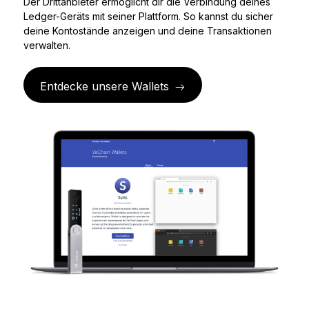
Der Drittanbieter ermöglicht dir die Verbindung deines
Ledger Flex™
Ledger-Geräts mit seiner Plattform. So kannst du sicher
Der neue Standard
deine Kontostände anzeigen und deine Transaktionen
verwalten.
Ledger Nano
Gen5
So individuell wie du
Entdecke unsere Wallets
NEUE FARBEN
Ledger Nano
Klassiker
Zuverlässiger Backup-Schutz
Gesamtes Sortiment anzeigen
Hardware-Wallets
Paket-Angebote