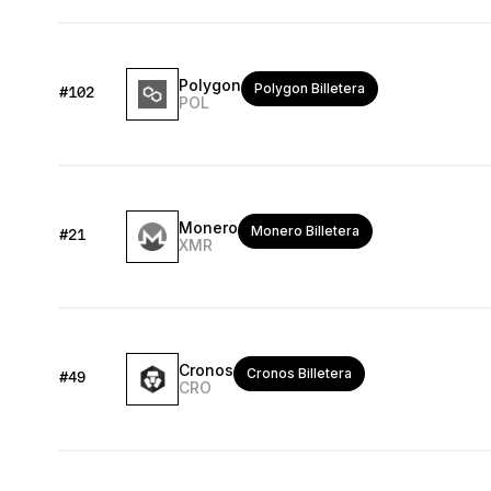
ES
Polygon
Polygon Billetera
#102
POL
Monero
Monero Billetera
#21
XMR
Cronos
Cronos Billetera
#49
CRO