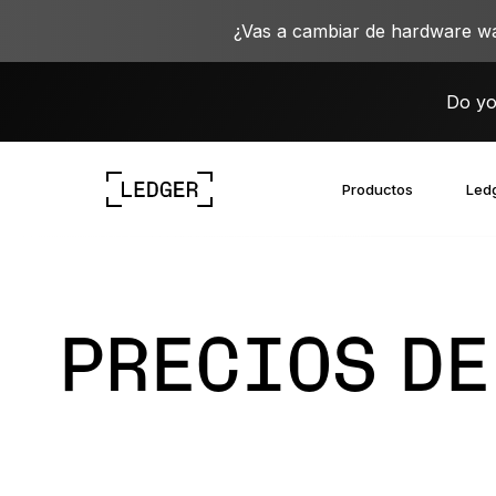
¿Vas a cambiar de hardware wa
Do yo
Productos
Ledg
Descubre nuestros dispositivos
Ecosistema de Ledger
Aprende sobre la Web3
Oportunidades laborales en Ledger
Descubre nuestros dispositivos
PRECIOS DE