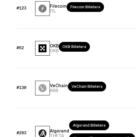
Filecoin
Filecoin Billetera
#123
FIL
OKB
OKB Billetera
#52
OKB
VeChain
VeChain Billetera
#130
ARB
Algorand Billetera
Algorand
#293
THETA