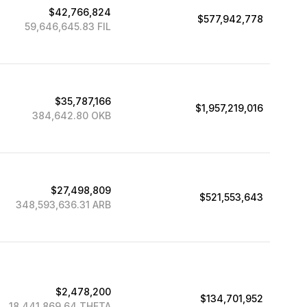
$42,766,824
$577,942,778
59,646,645.83 FIL
$35,787,166
$1,957,219,016
384,642.80 OKB
$27,498,809
$521,553,643
348,593,636.31 ARB
$2,478,200
$134,701,952
18,441,869.64 THETA