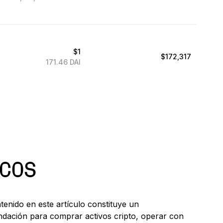
$1
$172,317
171.46 DAI
ICOS
enido en este artículo constituye un
endación para comprar activos cripto, operar con