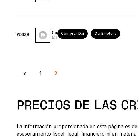
Dai
Comprar Dai
Dai Billetera
#5329
DAI
1
2
PRECIOS DE LAS C
La información proporcionada en esta página es de 
asesoramiento fiscal, legal, financiero ni en mate