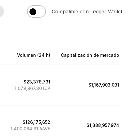
Pon en participación
Ver todos los
Accesorios
Billetera de Solana
¿Qué es una cold wallet?
r
Compatible con Ledger Wallet
cripto
productos
Qué es una clave privada
Qué es una wallet cripto
Todas las cripto
Comparar signers Ledger
compatibles
Volumen (24 h)
Capitalización de mercado
$23,378,731
$1,167,903,031
11,079,967.30 ICP
$126,175,652
$1,388,957,974
1,400,084.91 AAVE