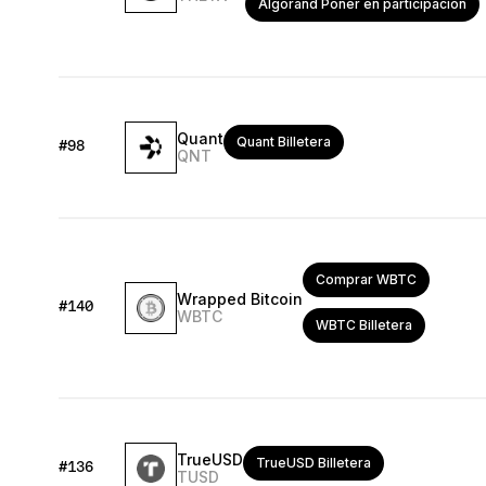
Algorand Poner en participación
Quant
Quant Billetera
#98
QNT
Comprar WBTC
Wrapped Bitcoin
#140
WBTC
WBTC Billetera
TrueUSD
TrueUSD Billetera
#136
TUSD