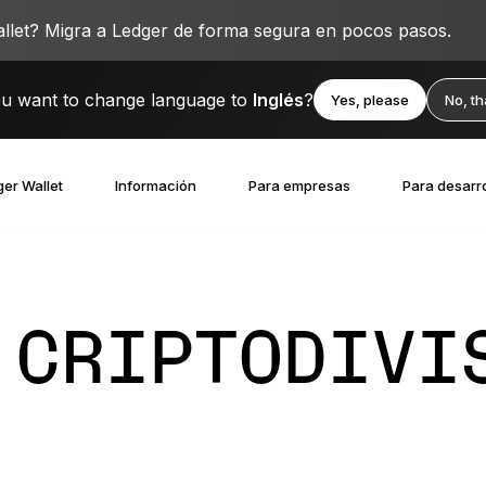
llet? Migra a Ledger de forma segura en pocos pasos.
u want to change language to
Inglés
?
Yes, please
No, t
er Wallet
Información
Para empresas
Para desarr
 CRIPTODIVI