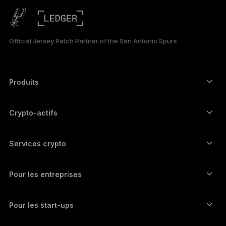
简体中文
日本語
Official Jersey Patch Partner of the San Antonio Spurs
한국어
العربية
Produits
ภาษาไทย
Signers à écran tactile sécurisé
Hardware Wallet
Crypto-actifs
Wallet Bitcoin
Ledger Nano Gen5
Wallet Ethereum
Ledger Stax
Services crypto
Prix des cryptos
Wallet Solana
Ledger Flex
Achetez des cryptos
Wallet Cardano
Ledger Nano Classics
Pour les entreprises
Ledger Enterprise Solutions
Staking de cryptos
Wallet XRP
Comparer nos appareils
Échangez des cryptos
Wallet Monero
Bundles
Pour les start-ups
Fonds Ledger Cathay Capital
Wallet USDT
Accessoires