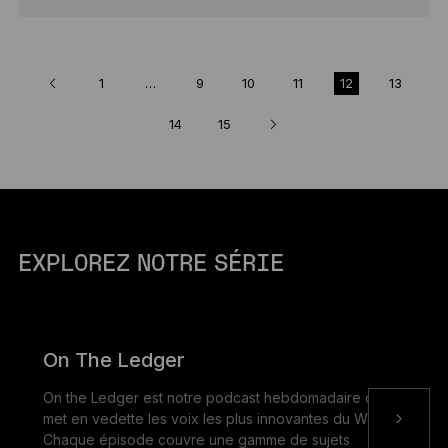
1
…
9
10
11
12
13
14
15
EXPLOREZ NOTRE SÉRIE
On The Ledger
On the Ledger est notre podcast hebdomadaire qui
met en vedette les voix les plus innovantes du Web3.
Chaque épisode couvre une gamme de sujets