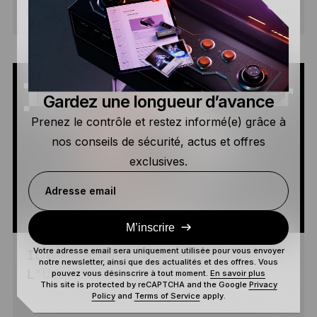
3 MIN
DÉBUTANT
LIRE
Gardez une longueur d’avance
Prenez le contrôle et restez informé(e) grâce à
nos conseils de sécurité, actus et offres
exclusives.
Adresse email
M’inscrire
Votre adresse email sera uniquement utilisée pour vous envoyer
IL EST TEMPS DE PLONGER DANS
notre newsletter, ainsi que des actualités et des offres. Vous
pouvez vous désinscrire à tout moment.
En savoir plus
L’UNIVERS DES CRYPTOS
This site is protected by reCAPTCHA and the Google
Privacy
Policy
and
Terms of Service
apply.