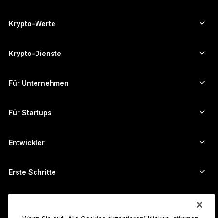
Secure-touchscreen signers
한국어
Hardware Wallet
Krypto-Werte
العربية
Bitcoin-Wallet
Ledger Nano Gen5
Ethereum-Wallet
Ledger Stax
Krypto-Dienste
Krypto-Kurse
Solana-Wallet
Ledger Flex
Kryptos kaufen
Cardano-Wallet
Ledger Nano Classics
Für Unternehmen
Unternehmenslösungen von Ledger
Krypto-Staking
XRP-Wallet
Unsere Geräte vergleichen
Kryptos umtauschen
Monero-Wallet
Bündel
Für Startups
Finanzierung durch Ledger Cathay Capital
USDT-Wallet
Zubehör
Alle Vermögenswerte ansehen
Alle Produkte
Entwickler
Entwicklerportal
Ledger Wallet-App
Erste Schritte
Erste Schritte mit Ihrem Ledger-Gerät
Kompatible Wallets und Services
Siehe auch
Unterstützung
So kauft man Bitcoin