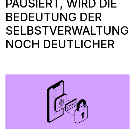
PAUSIERT, WIRD DIE
Zubehör
BEDEUTUNG DER
Wiederherstellungslösungen
Limitierte Editionen
SELBSTVERWALTUNG
Alle Produkte anzeigen
NOCH DEUTLICHER
Ledger-Signer vergleichen