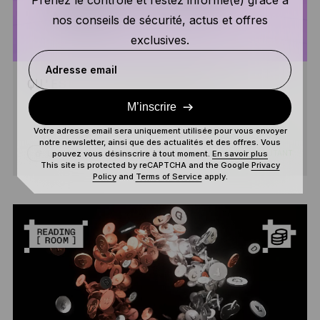
Prenez le contrôle et restez informé(e) grâce à
nos conseils de sécurité, actus et offres
exclusives.
Adresse email
QU’EST-CE QU’HYPERLIQUID ?
M’inscrire
Votre adresse email sera uniquement utilisée pour vous envoyer
notre newsletter, ainsi que des actualités et des offres. Vous
pouvez vous désinscrire à tout moment.
En savoir plus
DÉBUTANT
LIRE
This site is protected by reCAPTCHA and the Google
Privacy
Policy
and
Terms of Service
apply.