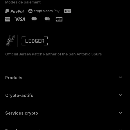
Modes de paiement
TÜRKÇE
DEUTSCH
PORTUGUÊS
ESPAÑOL
Official Jersey Patch Partner of the San Antonio Spurs
РУССКИЙ
简体中文
Produits
Signers à écran tactile sécurisé
日本語
Hardware Wallet
Crypto-actifs
한국어
Wallet Bitcoin
Ledger Nano Gen5
Wallet Ethereum
Ledger Stax
Services crypto
العربية
Prix des cryptos
Wallet Solana
Ledger Flex
Achetez des cryptos
Wallet Cardano
Ledger Nano Classics