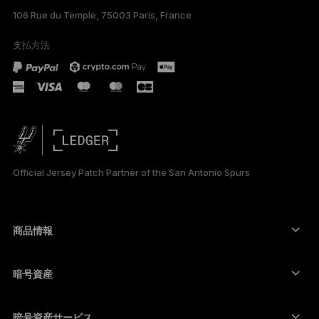
106 Rue du Temple, 75003 Paris, France
DEUTSCH
支払方法
PORTUGUÊS
ESPAÑOL
РУССКИЙ
简体中文
Official Jersey Patch Partner of the San Antonio Spurs
한국어
العربية
商品情報
セキュアタッチスクリーン搭載の署名用デバイス
コールド ウォレット
暗号資産
Bitcoinウォレット
Ledger Nano Gen5
Ethereumウォレット
Ledger Stax
暗号資産サービス