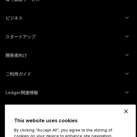
暗号資産価格
Solanaウォレット
Ledger Flex
暗号資産を購入
Cardanoウォレット
Ledger Nano Classics
ビジネス
Ledger Enterprise Solutions
暗号資産のステーキング
XRPウォレット
商品を比較する
暗号資産をスワップ
Moneroウォレット
セット商品
スタートアップ
Ledger Cathay Capitalより資金提供
USDTウォレット
アクセサリー
暗号資産一覧を見る
全ての商品
開発者向け
デベロッパーポータル
Ledger Walletアプリ
ご利用ガイド
Ledger初期設定
対応ウォレットとサービス
Ledger関連情報
Ledger関連情報
ビットコインの購入方法
脆弱性報奨金制度
ビットコインハードウェアウォレット
キャリア
採用情報
販売代理店
This website uses cookies
全ての職種
Ledgerプレスキット
Ledgerについて
By clicking “Accept All”, you agree to the storing of
cookies on your device to enhance site navigation,