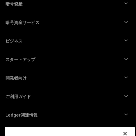
コールド ウォレット
暗号資産
Bitcoinウォレット
Ledger Nano Gen5
Ethereumウォレット
Ledger Stax
暗号資産サービス
暗号資産価格
Solanaウォレット
Ledger Flex
暗号資産を購入
Cardanoウォレット
Ledger Nano Classics
ビジネス
Ledger Enterprise Solutions
暗号資産のステーキング
XRPウォレット
商品を比較する
暗号資産をスワップ
Moneroウォレット
セット商品
スタートアップ
Ledger Cathay Capitalより資金提供
USDTウォレット
アクセサリー
暗号資産一覧を見る
全ての商品
開発者向け
デベロッパーポータル
Ledger Walletアプリ
ご利用ガイド
Ledger初期設定
対応ウォレットとサービス
Ledger関連情報
Ledger関連情報
ビットコインの購入方法
脆弱性報奨金制度
ビットコインハードウェアウォレット
キャリア