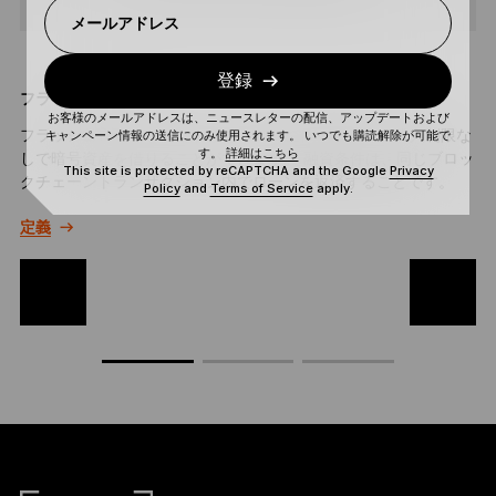
メールアドレス
登録
フラッシュローン
お客様のメールアドレスは、ニュースレターの配信、アップデートおよび
フラッシュローンを使用すると、DeFi空間内で担保や借入制限な
キャンペーン情報の送信にのみ使用されます。 いつでも購読解除が可能で
す。
詳細はこちら
しで暗号資産を借りることができます。 融資条件は、同じブロッ
This site is protected by reCAPTCHA and the Google
Privacy
クチェーントランザクション内でローンを返済することです。
Policy
and
Terms of Service
apply.
定義