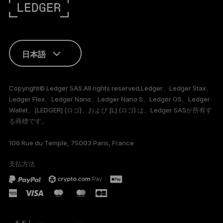
日本語
ENGLISH
Copyright© Ledger SAS.All rights reserved.Ledger、Ledger Stax、
Ledger Flex、Ledger Nano、Ledger Nano S、Ledger OS、Ledger
FRANÇAIS
Wallet、[LEDGER] (ロゴ)、および [L] (ロゴ) は、Ledger SASが所有す
る商標です。
TÜRKÇE
106 Rue du Temple, 75003 Paris, France
DEUTSCH
支払方法
PORTUGUÊS
ESPAÑOL
РУССКИЙ