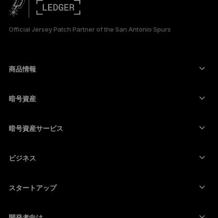
简体中文
Official Jersey Patch Partner of the San Antonio Spurs
한국어
العربية
商品情報
セキュアタッチスクリーン搭載の署名用デバイス
コールド ウォレット
暗号資産
Bitcoinウォレット
Ledger Nano Gen5
Ethereumウォレット
Ledger Stax
暗号資産サービス
暗号資産価格
Solanaウォレット
Ledger Flex
暗号資産を購入
Cardanoウォレット
Ledger Nano Classics
ビジネス
Ledger Enterprise Solutions
暗号資産のステーキング
XRPウォレット
商品を比較する
暗号資産をスワップ
Moneroウォレット
セット商品
スタートアップ
Ledger Cathay Capitalより資金提供
USDTウォレット
アクセサリー
暗号資産一覧を見る
全ての商品
開発者向け