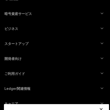
Bitcoinウォレット
Ledger Nano Gen5
Ethereumウォレット
Ledger Stax
暗号資産サービス
暗号資産価格
Solanaウォレット
Ledger Flex
暗号資産を購入
Cardanoウォレット
Ledger Nano Classics
ビジネス
Ledger Enterprise Solutions
暗号資産のステーキング
XRPウォレット
商品を比較する
暗号資産をスワップ
Moneroウォレット
セット商品
スタートアップ
Ledger Cathay Capitalより資金提供
USDTウォレット
アクセサリー
暗号資産一覧を見る
全ての商品
開発者向け
デベロッパーポータル
Ledger Walletアプリ
ご利用ガイド
Ledger初期設定
対応ウォレットとサービス
Ledger関連情報
Ledger関連情報
ビットコインの購入方法
脆弱性報奨金制度
ビットコインハードウェアウォレット
キャリア
採用情報