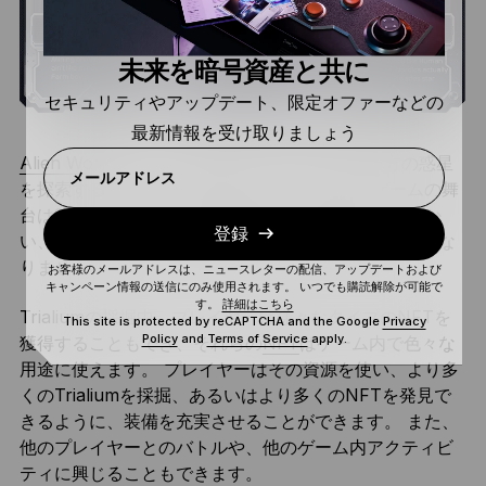
未来を暗号資産と共に
セキュリティやアップデート、限定オファーなどの
最新情報を受け取りましょう
Alien Worlds
は、その名の通り、宇宙の遥か彼方の惑星
メールアドレス
を探索することがテーマのゲームです。 このゲームの舞
台は2055年。あなたは探検家として他の惑星へと向か
登録
い、Trilium(TLM)という貴重な資源を採掘しなければな
りません。
お客様のメールアドレスは、ニュースレターの配信、アップデートおよび
キャンペーン情報の送信にのみ使用されます。 いつでも購読解除が可能で
す。
詳細はこちら
Trialiumの採掘中、プレイヤーは様々なタイプのNFTを
This site is protected by reCAPTCHA and the Google
Privacy
Policy
and
Terms of Service
apply.
獲得することもでき、それらの
NFT
はゲーム内で色々な
用途に使えます。 プレイヤーはその資源を使い、より多
くのTrialiumを採掘、あるいはより多くのNFTを発見で
きるように、装備を充実させることができます。 また、
他のプレイヤーとのバトルや、他のゲーム内アクティビ
ティに興じることもできます。