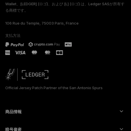
Wallet、[LEDGER] (ロゴ)、および [L] (ロゴ) は、Ledger SASが所有す
る商標です。
TÜRKÇE
106 Rue du Temple, 75003 Paris, France
DEUTSCH
支払方法
PORTUGUÊS
ESPAÑOL
РУССКИЙ
简体中文
Official Jersey Patch Partner of the San Antonio Spurs
한국어
العربية
商品情報
セキュアタッチスクリーン搭載の署名用デバイス
コールド ウォレット
暗号資産