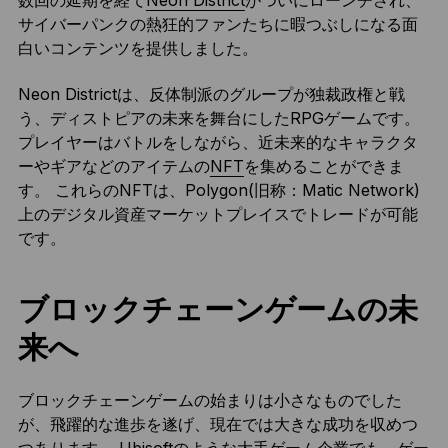
数回の延期を経て
Neon District
がついにローンチされ、
サイバーパンクの熱狂的ファンたちに暇つぶしになる面
白いコンテンツを提供しました。
Neon Districtは、反体制派のグループが独裁政権と戦
う、ディストピアの未来を舞台にしたRPGゲームです。
プレイヤーはバトルをしながら、近未来的なキャラクタ
ーやギアなどのアイテムの
NFT
を集めることができま
す。 これらのNFTは、Polygon(旧称：Matic Network)
上のデジタル資産マーケットプレイスでトレードが可能
です。
ブロックチェーンゲームの未
来へ
ブロックチェーンゲームの始まりは小さなものでした
が、飛躍的な進歩を遂げ、現在では大きな成功を収めつ