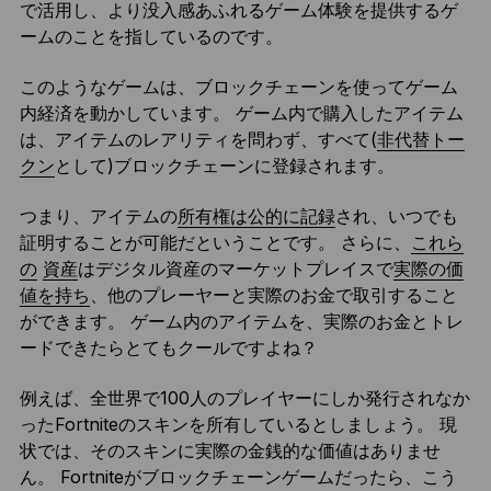
で活用し、より没入感あふれるゲーム体験を提供するゲ
ームのことを指しているのです。
このようなゲームは、ブロックチェーンを使ってゲーム
内経済を動かしています。 ゲーム内で購入したアイテム
は、アイテムのレアリティを問わず、すべて(
非代替トー
クン
として)ブロックチェーンに登録されます。
つまり、アイテムの
所有権は公的に記録
され、いつでも
証明することが可能だということです。 さらに、
これら
の
資産
はデジタル資産のマーケットプレイスで
実際の価
値を持ち
、他のプレーヤーと実際のお金で取引すること
ができます。 ゲーム内のアイテムを、実際のお金とトレ
ードできたらとてもクールですよね？
例えば、全世界で100人のプレイヤーにしか発行されなか
ったFortniteのスキンを所有しているとしましょう。 現
状では、そのスキンに実際の金銭的な価値はありませ
ん。 Fortniteがブロックチェーンゲームだったら、こう