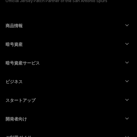
Official Jersey Patch Partner of the San Antonio Spurs
한국어
العربية
商品情報
セキュアタッチスクリーン搭載の署名用デバイス
コールド ウォレット
暗号資産
Bitcoinウォレット
Ledger Nano Gen5
Ethereumウォレット
Ledger Stax
暗号資産サービス
暗号資産価格
Solanaウォレット
Ledger Flex
暗号資産を購入
Cardanoウォレット
Ledger Nano Classics
ビジネス
Ledger Enterprise Solutions
暗号資産のステーキング
XRPウォレット
商品を比較する
暗号資産をスワップ
Moneroウォレット
セット商品
スタートアップ
Ledger Cathay Capitalより資金提供
USDTウォレット
アクセサリー
暗号資産一覧を見る
全ての商品
開発者向け
デベロッパーポータル
Ledger Walletアプリ