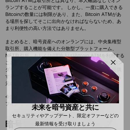
Bitcoin ATMは取引所とは異なり、本人確認なしでオン
ランプすることが可能です。 しかし、一度に購入できる
Bitcoinの数量には制限があり、また、Bitcoin ATMがあ
る場所を探してそこに出向かなければならないため、あ
まり利便性の高い方法ではありません。
まとめると、暗号資産へのオンランプには、中央集権型
取引所、購入機能を備えた分散型プラットフォーム、
NFT取引所、もしくは(理論上は)Bitcoin ATMを利用する
ことができます。 ほとんどの場合において、マネーロン
ダリング防止規則に準拠するため、個人証明書類を提供
する必要があります。また、コインの支払い先は、購入
元のプラットフォームのタイプによって異なります。
今度は、ブロックチェーンベースの通貨システムから、
フィアット通貨に戻す際の選択肢を見てみましょう。
未来を暗号資産と共に
セキュリティやアップデート、限定オファーなどの
暗号資産からのオフランプ
最新情報を受け取りましょう