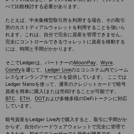
べて比較検討する必要があります。
たとえば、中央集権型取引所を利用する場合、その取引
所のカストディアルウォレットを利用することを強いら
れます。これは、自分で完全に資産を管理できません。
完全にコントロールできるウォレットに資産を移動する
には、時間と手間がかかります。
そこでLedgerは、パートナーの
MoonPay
、
Wyre
、
Coinify
を通じて、
Ledger Live
のエコシステム内でシーム
レスなオンランプサービスを提供しています。 ここでは
Ledger Nanoを使って、通常のクレジットカードで暗号
資産を簡単に購入(または売却)することが可能です。
BTC
、
ETH
、
DOT
および多種多様のDeFiトークンに対応
しています。
暗号資産をLedger Live内で購入すると、取引に手間がか
からず、自分のハードウェアウォレットで完全に管理で
きるため、初めてのユーザーでも操作が簡単です。 ま