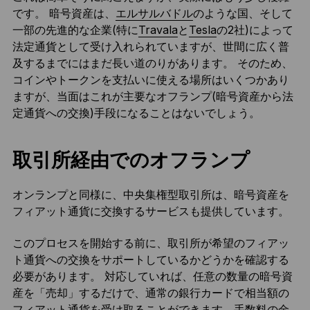
です。 暗号資産は、
エルサルバドル
のような国、そして
一部の先進的な企業(特に
Travala
と
Tesla
の2社)によって
法定通貨として受け入れられていますが、世間に広く普
及するまでにはまだ長い道のりがあります。 そのため、
コインやトークンを支払いに使える場所はいくつかあり
ますが、当面はこれが主要なオフランプ(暗号資産から法
定通貨への交換)手段になることはないでしょう。
取引所経由でのオフランプ
オンランプと同様に、中央集権型取引所は、暗号資産を
フィアット通貨に交換するサービスも提供しています。
このプロセスを開始する前に、取引所が希望のフィアッ
ト通貨への交換をサポートしているかどうかを確認する
必要があります。 対応していれば、任意の数量の暗号資
産を「売却」するだけで、通常の銀行カードで相当額の
フィアット通貨を受け取ることができます。手数料の金