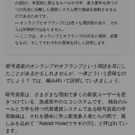
の逆)が、本質的に異なるルールや力学、参入要件を持つ２
つの完全に分離した通貨システム間で価値を移動させるも
のであるためです。
— オンランプとオフランプには色々な選択肢があり、それ
らは対称的ではありません。
— ここでは、オンランプとオフランプの方法と場所、必要
なもの、そしてそれぞれの意味を詳しく説明します。
暗号資産のオンランプやオフランプという用語を耳にし
たことがあるかもしれませんが、一体どういう意味なの
でしょう？ では、噛み砕いて説明していきましょう。
暗号資産は、さまざまな理由で多くの新規ユーザーを惹
きつけている、急成長中のエコシステムです。 独自のル
ールと力学を持つ代替通貨システムである暗号資産の学
習曲線は、それを懸命に学ぶ新規参入者たちの間で、親
しみを込めて「Rabbit Hole(ウサギの穴)」と呼ばれてい
ます。