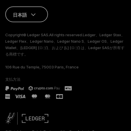
日本語
ENGLISH
Copyright© Ledger SAS.All rights reserved.Ledger、Ledger Stax、
Ledger Flex、Ledger Nano、Ledger Nano S、Ledger OS、Ledger
FRANÇAIS
Wallet、[LEDGER] (ロゴ)、および [L] (ロゴ) は、Ledger SASが所有す
る商標です。
TÜRKÇE
106 Rue du Temple, 75003 Paris, France
DEUTSCH
支払方法
PORTUGUÊS
ESPAÑOL
РУССКИЙ
简体中文