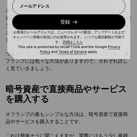
メールアドレス
さて、あなたは暗号資産の世界に初めて足を踏み入れ、
資産のスワップやステーキング、
NFT
の売却、 あるいは
登録
リクイディティプロバイダー
としてかなりの成功を収め
ました。そしてあなたは、暗号資産をキャッシュアウト
お客様のメールアドレスは、ニュースレターの配信、アップデートおよび
キャンペーン情報の送信にのみ使用されます。 いつでも購読解除が可能で
して買い物を楽しみたいと考えています。
す。
詳細はこちら
This site is protected by reCAPTCHA and the Google
Privacy
Policy
and
Terms of Service
apply.
つまり、オフランプする必要があるということです。 オ
フランプには色々な方法がありますので、それぞれ詳し
く見ていきましょう。
暗号資産で直接商品やサービス
を購入する
オフランプの最もシンプルな方法は、暗号資産で直接商
品やサービスを購入することです。
これは簡単そうに聞こえますが、実際にはもう少し複雑