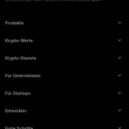
한국어
العربية
Produkte
Secure-touchscreen signers
Hardware Wallet
Krypto-Werte
Bitcoin-Wallet
Ledger Nano Gen5
Ethereum-Wallet
Ledger Stax
Krypto-Dienste
Krypto-Kurse
Solana-Wallet
Ledger Flex
Kryptos kaufen
Cardano-Wallet
Ledger Nano Classics
Für Unternehmen
Unternehmenslösungen von Ledger
Krypto-Staking
XRP-Wallet
Unsere Geräte vergleichen
Kryptos umtauschen
Monero-Wallet
Bündel
Für Startups
Finanzierung durch Ledger Cathay Capital
USDT-Wallet
Zubehör
Alle Vermögenswerte ansehen
Alle Produkte
Entwickler
Entwicklerportal
Ledger Wallet-App
Erste Schritte