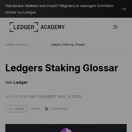
Hardware-Wallets wechseln? Migriere in wenigen Schritten
sicher zu Ledger.
Ledger Academy
...
Ledgers Staking Glossar
Ledgers Staking Glossar
Von
Ledger
AUG. 9, 2026 |
AKTUALISIERT AUG. 9, 2026
6 MIN.
ANFÄNGER
LESEN