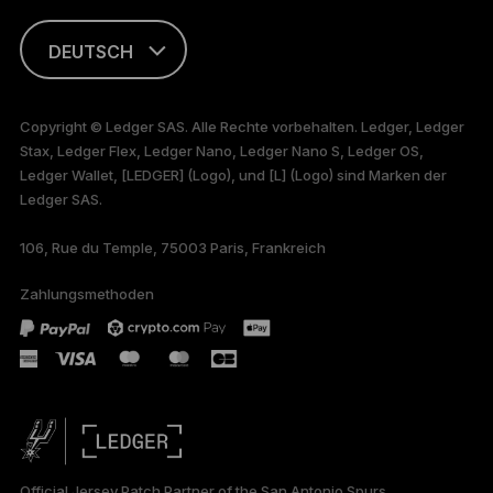
DEUTSCH
ENGLISH
Copyright © Ledger SAS. Alle Rechte vorbehalten. Ledger, Ledger
Stax, Ledger Flex, Ledger Nano, Ledger Nano S, Ledger OS,
FRANÇAIS
Ledger Wallet, [LEDGER] (Logo), und [L] (Logo) sind Marken der
Ledger SAS.
TÜRKÇE
106, Rue du Temple, 75003 Paris, Frankreich
PORTUGUÊS
Zahlungsmethoden
ESPAÑOL
РУССКИЙ
简体中文
日本語
Official Jersey Patch Partner of the San Antonio Spurs