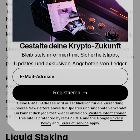
Wenn dieser Knoten einen neuen Block von
Transaktionen validiert, wird die Belohnung unter den
Nutzern aufgeteilt, je nachdem, wie viel sie zum Pool
beigetragen haben. Dadurch erhalten mehr
Menschen Zugang zu den Möglichkeiten des Staking,
da Einzelpersonen keine hohe Anfangshürde
Gestalte deine Krypto-Zukunft
überwinden müssen, um einen Knoten zu betreiben –
Bleib stets informiert mit Sicherheitstipps,
stattdessen wird dies kollektiv organisiert und über ein
Updates und exklusiven Angeboten von Ledger
Protokoll verwaltet.
E-Mail-Adresse
Für Nutzer von Staking-Pools gibt es einen weiteren
wesentlichen Vorteil: Coins können in einen Pool
Registrieren
eingezahlt werden, ohne die Wallet verlassen zu
müssen. Die Verwendung eines Staking Pools
Deine E-Mail-Adresse wird ausschließlich für die Zusendung
ermöglicht es Ihnen, die
Kryptowährung selbst zu
unseres Newsletters sowie für Updates und Angebote verwendet.
Du kannst dich jederzeit wieder abmelden.
Weitere Informationen
verwalten
, auch wenn Sie Staking-Einsätze tätigen.
This site is protected by reCAPTCHA and the Google
Privacy
Policy
and
Terms of Service
apply.
Liquid Staking