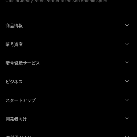
Official Jersey Patch Partner of the San Antonio Spurs
한국어
العربية
商品情報
ภาษาไทย
セキュアタッチスクリーン搭載の署名用デバイス
コールド ウォレット
暗号資産
Bitcoinウォレット
Ledger Nano Gen5
Ethereumウォレット
Ledger Stax
暗号資産サービス
暗号資産価格
Solanaウォレット
Ledger Flex
暗号資産を購入
Cardanoウォレット
Ledger Nano Classics
ビジネス
Ledger Enterprise Solutions
暗号資産のステーキング
XRPウォレット
商品を比較する
暗号資産をスワップ
Moneroウォレット
セット商品
スタートアップ
Ledger Cathay Capitalより資金提供
USDTウォレット
アクセサリー
暗号資産一覧を見る
全ての商品
開発者向け
デベロッパーポータル
Ledger Walletアプリ