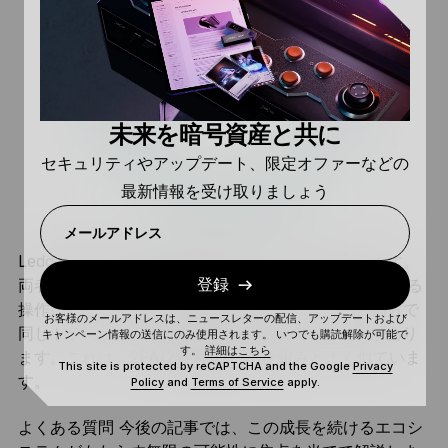
未来を暗号資産と共に
セキュリティやアップデート、限定オファーなどの
最新情報を受け取りましょう
メールアドレス
Ledger Liveは、
Nano
の購入時に必ず付属しています。
両者は表裏一体の関係にあります。 たとえば、実行する
登録
操作ごとに、Ledger WalletとNanoウォレットの両方で
お客様のメールアドレスは、ニュースレターの配信、アップデートおよび
同じトランザクションを確認および承認する必要があり
キャンペーン情報の送信にのみ使用されます。 いつでも購読解除が可能で
す。
詳細はこちら
ます。これは、
2FA(2要素認証)
の仕組みとよく似ていま
This site is protected by reCAPTCHA and the Google
Privacy
す。
Policy
and
Terms of Service
apply.
よくある質問 今後の記事では、この成長を続けるエコシ