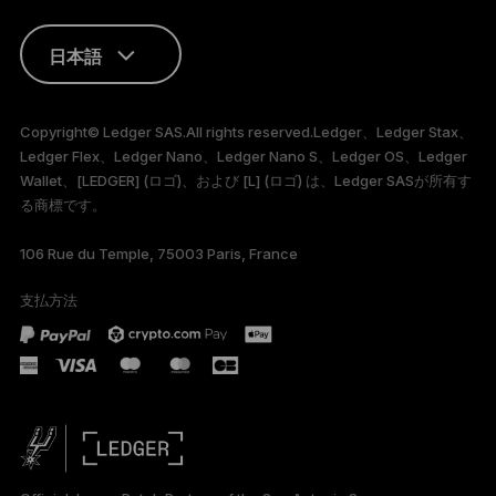
日本語
ENGLISH
Copyright© Ledger SAS.All rights reserved.Ledger、Ledger Stax、
Ledger Flex、Ledger Nano、Ledger Nano S、Ledger OS、Ledger
FRANÇAIS
Wallet、[LEDGER] (ロゴ)、および [L] (ロゴ) は、Ledger SASが所有す
る商標です。
TÜRKÇE
106 Rue du Temple, 75003 Paris, France
DEUTSCH
支払方法
PORTUGUÊS
ESPAÑOL
РУССКИЙ
简体中文