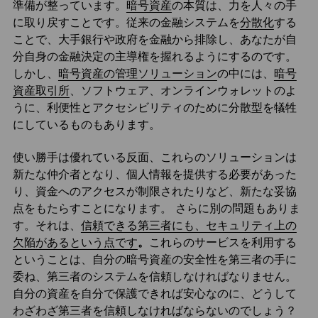
準備が整っています。
暗号資産
の本質は、力を人々の手
に取り戻すことです。従来の金融システムを
分散化
する
ことで、大手銀行や政府を金融から排除し、あなたが自
分自身の金融決定の主導権を握れるようにするのです。
しかし、
暗号資産の管理ソリューション
の中には、
暗号
資産取引所
、ソフトウェア、オンラインウォレットのよ
うに、利便性とアクセシビリティのために分散型を犠牲
にしているものもあります。
使い勝手は優れている反面、これらのソリューションは
新たな仲介者となり、個人情報を提供する必要があった
り、資金へのアクセスが制限されたりなど、新たな妥協
点をもたらすことになります。 さらに別の問題もありま
す。それは、
信頼できる第三者にも、セキュリティ上の
欠陥があるという点です
。
これらのサービスを利用する
ということは、自分の暗号資産の安全性を第三者の手に
委ね、第三者のシステムを信頼しなければなりません。
自分の資産を自分で保護できれば安心なのに、どうして
わざわざ第三者を信頼しなければならないのでしょう？