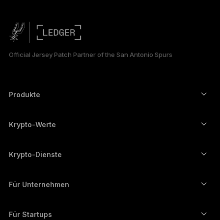
简体中文
日本語
Official Jersey Patch Partner of the San Antonio Spurs
한국어
العربية
Produkte
ภาษาไทย
Secure-touchscreen signers
Hardware Wallet
Krypto-Werte
Bitcoin-Wallet
Ledger Nano Gen5
Ethereum-Wallet
Ledger Stax
Krypto-Dienste
Krypto-Kurse
Solana-Wallet
Ledger Flex
Kryptos kaufen
Cardano-Wallet
Ledger Nano Classics
Für Unternehmen
Unternehmenslösungen von Ledger
Krypto-Staking
XRP-Wallet
Unsere Geräte vergleichen
Kryptos umtauschen
Monero-Wallet
Bündel
Für Startups