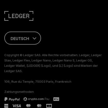
DEUTSCH
ENGLISH
Copyright © Ledger SAS. Alle Rechte vorbehalten. Ledger, Ledger
Stax, Ledger Flex, Ledger Nano, Ledger Nano S, Ledger OS,
FRANÇAIS
Ledger Wallet, [LEDGER] (Logo), und [L] (Logo) sind Marken der
Ledger SAS.
TÜRKÇE
106, Rue du Temple, 75003 Paris, Frankreich
PORTUGUÊS
Zahlungsmethoden
ESPAÑOL
РУССКИЙ