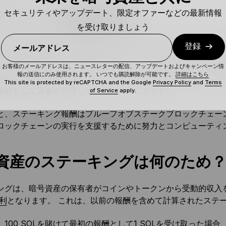
セキュリティやアップデート、限定オファーなどの最新情報
データーが報酬を獲得
を受け取りましょう
ークは、バリデーターの労力、コンピューティング能力、リソ
登録
メールアドレス
ーに報酬を与えます。 結局のところ、バリデーターは参加者
らに、バリデーターは、ステーキングされたコインを保管してい
お客様のメールアドレスは、ニュースレターの配信、アップデートおよびキャンペーン情
報の送信にのみ使用されます。 いつでも購読解除が可能です。
詳細はこちら
資金はブロックチェーンのスマートコントラクトに預けられま
This site is protected by reCAPTCHA and the Google
Privacy Policy
and
Terms
依然として資金を管理しているということです。
of Service
apply.
と、ステーキング報酬はプルーフオブステークブロックチェー
ロックチェーンの実行を支援するために努力とコンピューティ
資産のステーキングは何のため
ングは、暗号資産の保有者がコインやトークンから受動的収入
利
となります。 これは、以前の報酬を含めて計算されたステ
100 SOLを賭けて最初の報酬として1 SOLを受け取った場