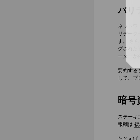
バリ
ネットワ
リデータ
す。 さ
グされた
ーターが
要約する
して、ブ
暗号
ステーキ
報酬は
複
たとえば、