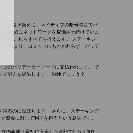
ースと引き換えに、ネイティブの暗号資産でバ
たちのためにネットワークを稼働させ続けていま
る間、これらすべてを行えます。 ステーキン
す。 つまり、コミットにもかかわらず、バリデ
ン上のバリデーターノードに支払われます。 そ
ング能力を提供します。 単純でしょう？
？
を得るのに役立ちます。 さらに、ステーキング
ーク資金に対して利子を得るという意味です。
合、次の報酬は最初に入金した金額ではなく101