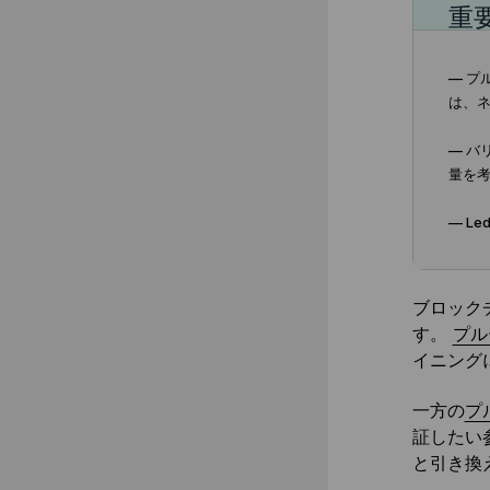
重
— プ
は、
— 
量を
— L
ブロック
す。
プル
イニング
一方の
プ
証したい
と引き換