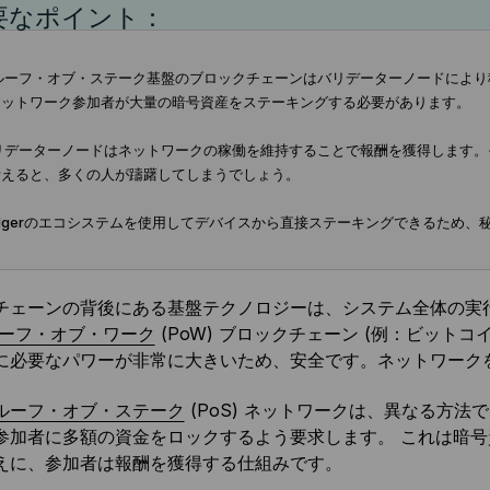
要なポイント：
ルーフ・オブ・ステーク基盤のブロックチェーンはバリデーターノードにより
ネットワーク参加者が大量の暗号資産をステーキングする必要があります。
バリデーターノードはネットワークの稼働を維持することで報酬を獲得します
考えると、多くの人が躊躇してしまうでしょう。
edgerのエコシステムを使用してデバイスから直接ステーキングできるため
チェーンの背後にある基盤テクノロジーは、システム全体の実
ーフ・オブ・ワーク
(PoW) ブロックチェーン (例：ビット
に必要なパワーが非常に大きいため、安全です。ネットワーク
ルーフ・オブ・ステーク
(PoS) ネットワークは、異なる方
参加者に多額の資金をロックするよう要求します。 これは暗号
えに、参加者は報酬を獲得する仕組みです。