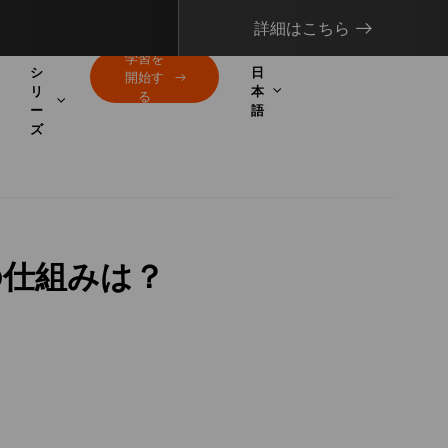
詳細はこちら
学習を
シ
日
開始す
リ
本
る
ー
語
ズ
の仕組みは？