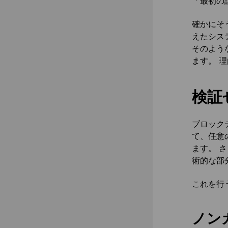
「最初の
確かにそ
えたシス
そのよう
ます。 
検証
ブロック
て、任意
ます。 
術的な部
これを行
ノン