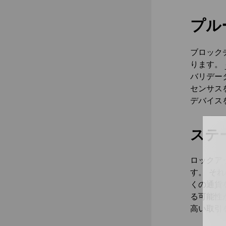
プル
ブロック
ります。
バリデー
センサス
デバイス
ステ
ロックア
す。 そ
くの通貨
る可能性
高い取引