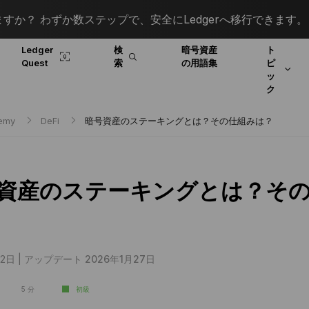
すか？ わずか数ステップで、安全にLedgerへ移行できます。
Ledger
検
暗号資産
ト
Quest
索
の用語集
ピ
ッ
ク
demy
DeFi
暗号資産のステーキングとは？その仕組みは？
資産のステーキングとは？そ
2日 |
アップデート 2026年1月27日
5 分
初級