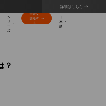
詳細はこちら
学習を
シ
日
開始す
リ
本
る
ー
語
ズ
とは？