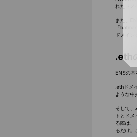
れたドメ
また、E
「batma
ドメイン
.e
ENSの
.ethド
ような中
そして、
トとドメ
る際は、「
るだけ。