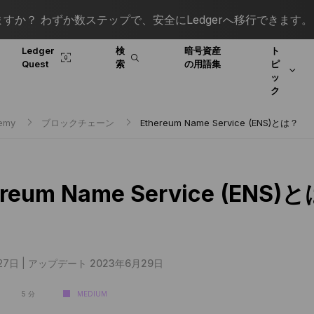
すか？ わずか数ステップで、安全にLedgerへ移行できます。
Ledger
検
暗号資産
ト
Quest
索
の用語集
ピ
ッ
ク
demy
ブロックチェーン
Ethereum Name Service (ENS)とは？
ereum Name Service (ENS)
27日 |
アップデート 2023年6月29日
5 分
MEDIUM