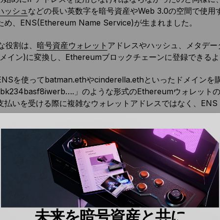
ハッシュ
などの長い英数字を暗号資産やWeb 3.0の空間で使
、ENS(Ethereum Name Service)が生まれました。
主な役割は、
暗号資産ウォレット
アドレスやハッシュ、メタデータ
ドメイン)に変換し、Ethereumブロックチェーンに登録できる
NSを使ってbatman.ethやcinderella.ethといったドメイ
sfjbk234basf8iwerb….」のような形式のEthereum
支払いを受ける際に複雑なウォレットアドレスではなく、EN
ほとんど変わらない仕組みに思えませんか？
ょうか。 ただし、ENSとDNSの違いは、その基本的なアーキテ
ロールしない分散型ネットワークである
Ethereumブロック
らに、ENSは手動で操作・管理するシステムを、Ethereumベ
ます。
未来を暗号資産と共に
の記事をお読みになった方は、それがどんな違いを引き起こす