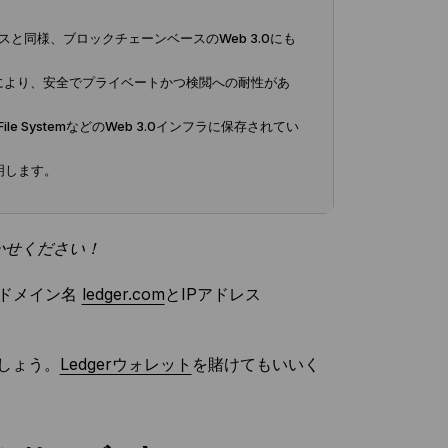
と同様、ブロックチェーンベースのWeb 3.0にも
rvice)により、安全でプライベートかつ検閲への耐性があ
le SystemなどのWeb 3.0インフラに保存されてい
明します。
かせください！
、ドメイン名
ledger.com
とIPアドレス
でしょう。
Ledgerウォレット
を賭けてもいいく