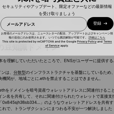
インは、よりプライベートで安全、かつ検閲に強いものとなり
セキュリティやアップデート、限定オファーなどの最新情報
を受け取りましょう
NSのドメインを所有することで、そのサブドメインを簡単に作
n.eth」を所有していたとしましょう。その場合、「donate.batma
登録
メールアドレス
を作成し、寄付の受付やバットマンの日々のブログを共有する
お客様のメールアドレスは、ニュースレターの配信、アップデートおよびキャンペーン情
報の送信にのみ使用されます。 いつでも購読解除が可能です。
詳細はこちら
This site is protected by reCAPTCHA and the Google
Privacy Policy
and
Terms
thの豆知識ドメイン
of Service
apply.
基本を理解していただいたところで、ENSがユーザーに提供する.
メインは、
分散型
のインフラストラクチャを基盤にしているため
央機関が、地域ごとに.ethを禁止することはできません。
.ethをドメインを暗号資産ウォレットアドレスに関連付ける
イン名を共有して、それに関連付けられたウォレットで直接支
0x845sjh38sb334…」のようなウォレットアドレスを
これで、トランザクションにまつわる不安が一つ解決しました