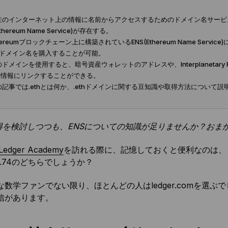
在のインターネット上の情報に名前からアクセスするためのドメイン名サービス
Ethereum Name Service)が存在する。
thereumブロックチェーン上に構築されているENS(Ethereum Name Se
thドメイン名を購入することが可能。
のドメインを使用すると、暗号資産ウォレットのアドレスや、Interplanetary Fi
の情報にリンクすることができる。
の記事では.ethとは何か、.ethドメインに関する豆知識や取得方法について説
の取得を検討しつつも、ENSについての知識が足りませんか？おま
Ledger Academy
を訪れる際に、記憶しておくと便利なのは
.24.74のどちらでしょうか？
数学ファンでない限り、ほとんどの人はledger.comを選ぶ
信があります。