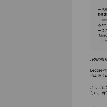
— 現
ENS(
— E
る.e
— こ
る他
— こ
.eth
Ledgerや
104.18
よっぽどな
らい、自