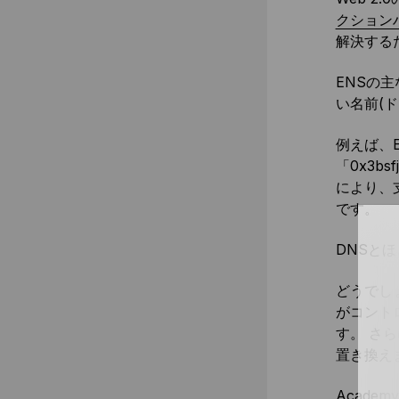
クション
解決するため
ENSの
い名前(
例えば、E
「0x3b
により、
です。
DNSと
どうでし
がコント
す。 さ
置き換え
Academy